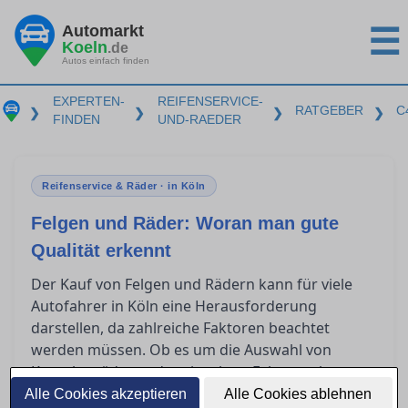
Automarkt
☰
Koeln
.de
Autos einfach finden
EXPERTEN-
REIFENSERVICE-
RATGEBER
C
❯
❯
❯
❯
FINDEN
UND-RAEDER
Reifenservice & Räder · in Köln
Felgen und Räder: Woran man gute
Qualität erkennt
Der Kauf von Felgen und Rädern kann für viele
Autofahrer in Köln eine Herausforderung
darstellen, da zahlreiche Faktoren beachtet
werden müssen. Ob es um die Auswahl von
Kompletträdern oder einzelnen Felgen geht,
Fachwissen über die Qualitätsmerkmale und
Alle Cookies akzeptieren
Alle Cookies ablehnen