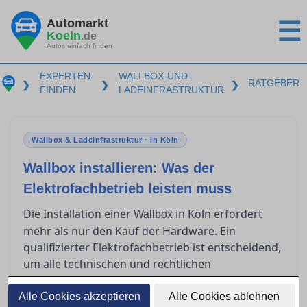
Automarkt
☰
Koeln
.de
Autos einfach finden
EXPERTEN-
WALLBOX-UND-
RATGEBER
❯
❯
❯
FINDEN
LADEINFRASTRUKTUR
Wallbox & Ladeinfrastruktur · in Köln
Wallbox installieren: Was der
Elektrofachbetrieb leisten muss
Die Installation einer
in Köln erfordert
Wallbox
mehr als nur den Kauf der Hardware. Ein
qualifizierter Elektrofachbetrieb ist entscheidend,
um alle technischen und rechtlichen
Anforderungen zu erfüllen. Dieser Ratgeber
beleuchtet, was bei der Installationsplanung zu
Alle Cookies akzeptieren
Alle Cookies ablehnen