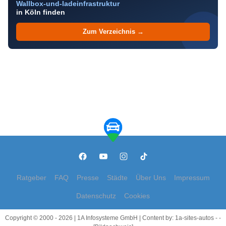
Wallbox-und-ladeinfrastruktur
in Köln finden
Zum Verzeichnis →
Ratgeber
FAQ
Presse
Städte
Über Uns
Impressum
Datenschutz
Cookies
Copyright © 2000 - 2026 | 1A Infosysteme GmbH | Content by: 1a-sites-autos - -