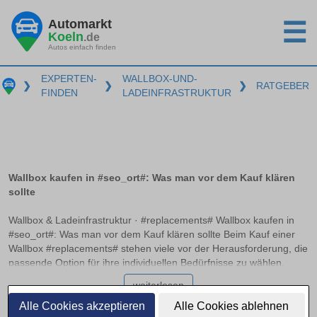
Automarkt
☰
Koeln
.de
Autos einfach finden
EXPERTEN-
WALLBOX-UND-
❯
❯
❯
RATGEBER
FINDEN
LADEINFRASTRUKTUR
Wallbox kaufen in #seo_ort#: Was man vor dem Kauf klären
sollte
Wallbox & Ladeinfrastruktur · #replacements# Wallbox kaufen in
#seo_ort#: Was man vor dem Kauf klären sollte Beim Kauf einer
Wallbox #replacements# stehen viele vor der Herausforderung, die
passende Option für ihre individuellen Bedürfnisse zu wählen.
Essentielle Entscheidungskriterien wie Ladeleistung, Anschlussart
weiterlesen
und Smart-Charging-Funktionen spielen hierbei eine
entscheidende Rolle. In diesem Ratgeber erhalten Sie
Alle Cookies akzeptieren
Alle Cookies ablehnen