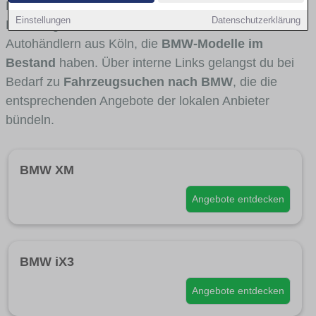
Fahrertypen die Marke interessant ist. Viele
Einstellungen
Datenschutzerklärung
Fahrzeuge stammen von Autohäusern und
Autohändlern aus Köln, die
BMW-Modelle im
Bestand
haben. Über interne Links gelangst du bei
Bedarf zu
Fahrzeugsuchen nach BMW
, die die
entsprechenden Angebote der lokalen Anbieter
bündeln.
BMW XM
Angebote entdecken
BMW iX3
Angebote entdecken