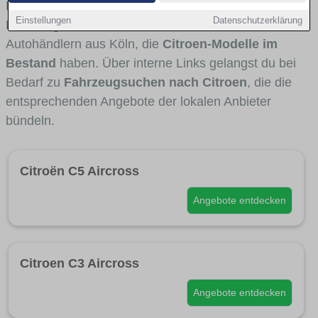
Fahrertypen die Marke interessant ist. Viele
Einstellungen
Datenschutzerklärung
Fahrzeuge stammen von Autohäusern und
Autohändlern aus Köln, die
Citroen-Modelle im
Bestand
haben. Über interne Links gelangst du bei
Bedarf zu
Fahrzeugsuchen nach Citroen
, die die
entsprechenden Angebote der lokalen Anbieter
bündeln.
Citroën C5 Aircross
Angebote entdecken
Citroen C3 Aircross
Angebote entdecken