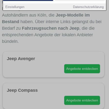
Fahrertypen die Marke interessant ist. Viele
Einstellungen
Datenschutzerklärung
Fahrzeuge stammen von Autohäusern und
Autohändlern aus Köln, die
Jeep-Modelle im
Bestand
haben. Über interne Links gelangst du bei
Bedarf zu
Fahrzeugsuchen nach Jeep
, die die
entsprechenden Angebote der lokalen Anbieter
bündeln.
Jeep Avenger
Angebote entdecken
Jeep Compass
Angebote entdecken