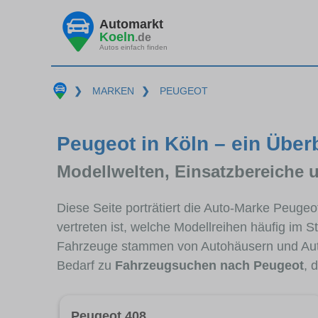
Automarkt
Koeln
.de
Autos einfach finden
❯
MARKEN
❯
PEUGEOT
Peugeot in Köln – ein Über
Modellwelten, Einsatzbereiche 
Diese Seite porträtiert die Auto-Marke Peuge
vertreten ist, welche Modellreihen häufig im 
Fahrzeuge stammen von Autohäusern und Aut
Bedarf zu
Fahrzeugsuchen nach Peugeot
, 
Peugeot 408