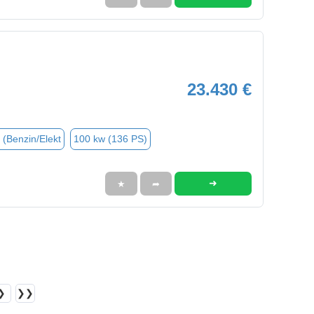
23.430 €
 (Benzin/Elekt
100 kw (136 PS)
➜
★
➦
❯
❯❯