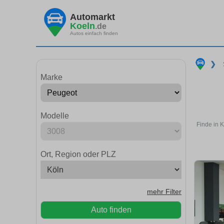
Automarkt
Koeln
.de
Autos einfach finden
❯
Marke
Modelle
Finde in 
Ort, Region oder PLZ
mehr Filter
Auto finden