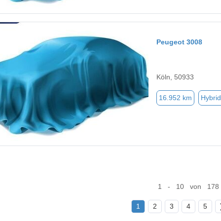
Peugeot 3008
Köln, 50933
16.952 km
Hybrid
1 - 10 von 178
1
2
3
4
5