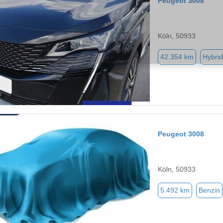
Peugeot 3008
Köln, 50933
42.354 km
Hybrid
Peugeot 3008
Köln, 50933
5.492 km
Benzin