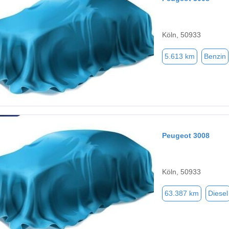
Köln, 50933
5.613 km
Benzin
Peugeot 3008
Köln, 50933
63.387 km
Diesel