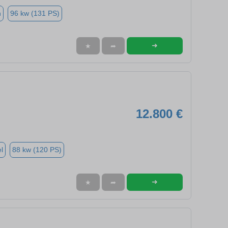
n
96 kw (131 PS)
➜
★
➦
12.800 €
l
88 kw (120 PS)
➜
★
➦