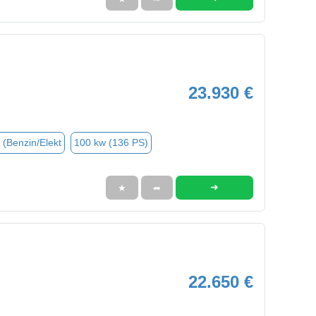
23.930 €
 (Benzin/Elekt
100 kw (136 PS)
➜
★
➦
22.650 €