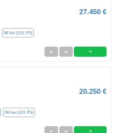
27.450 €
96 kw (131 PS)
➜
★
➦
20.250 €
96 kw (131 PS)
➜
★
➦