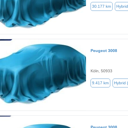
30.177 km
Hybrid
Peugeot 3008
Köln, 50933
9.417 km
Hybrid 
Peugeot 3008