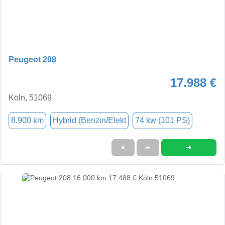
Peugeot 208
17.988 €
Köln, 51069
8.900 km
Hybrid (Benzin/Elekt
74 kw (101 PS)
➜
★
➦