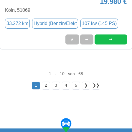
19.980 €
Köln, 51069
33.272 km
Hybrid (Benzin/Elekt
107 kw (145 PS)
➜
★
➦
1 - 10 von 68
1
2
3
4
5
❯
❯❯