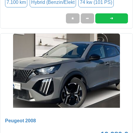
7.100 km
Hybrid (Benzin/Elekt
74 kw (101 PS)
➜
★
➦
Peugeot 2008