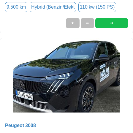
9.500 km
Hybrid (Benzin/Elekt
110 kw (150 PS)
➜
★
➦
Peugeot 3008