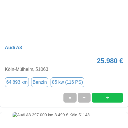
Audi A3
25.980 €
Köln-Mülheim, 51063
64.893 km
Benzin
85 kw (116 PS)
➜
★
➦