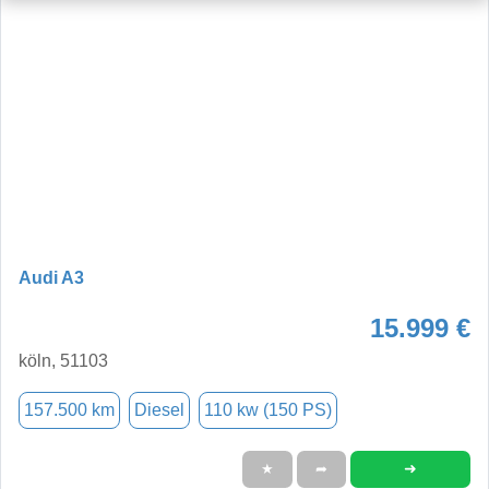
Audi A3
15.999 €
köln, 51103
157.500 km
Diesel
110 kw (150 PS)
➜
★
➦