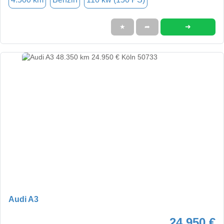
➜
★
➦
Audi A3
24.950 €