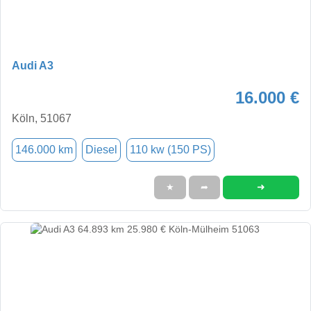
Audi A3
16.000 €
Köln, 51067
146.000 km
Diesel
110 kw (150 PS)
➜
★
➦