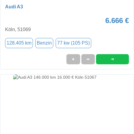
Audi A3
6.666 €
Köln, 51069
128.405 km
Benzin
77 kw (105 PS)
➜
★
➦