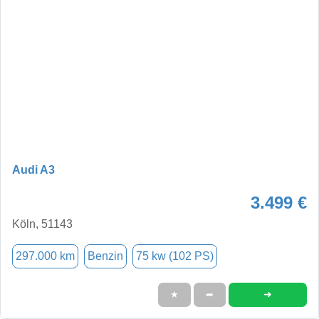
Audi A3
3.499 €
Köln, 51143
297.000 km
Benzin
75 kw (102 PS)
➜
★
➦