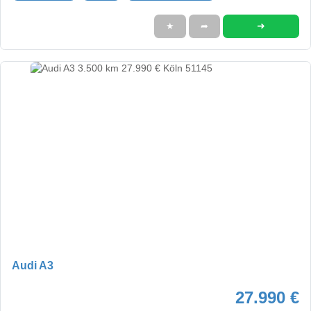
➜
★
➦
Audi A3
27.990 €