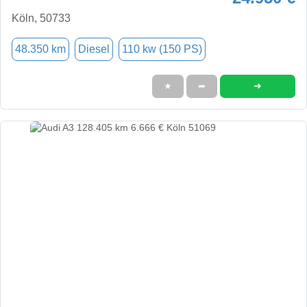
Köln, 50733
48.350 km
Diesel
110 kw (150 PS)
➜
★
➦