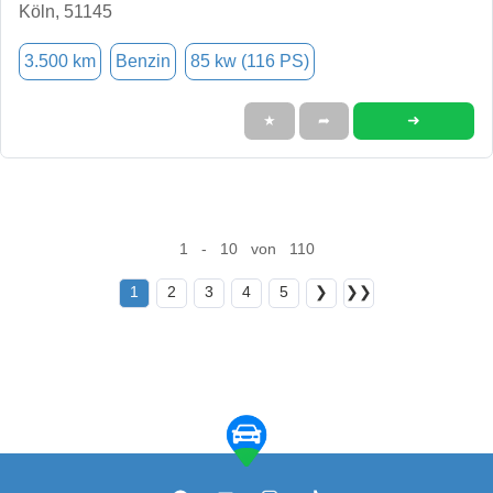
Köln, 51145
3.500 km
Benzin
85 kw (116 PS)
➜
★
➦
1 - 10 von 110
1
2
3
4
5
❯
❯❯