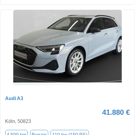
Audi A3
41.880 €
Köln, 50823
4.500 km
Benzin
110 kw (150 PS)