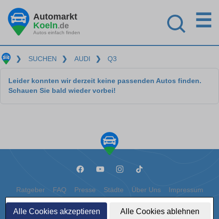
☰
Automarkt
Koeln
.de
Autos einfach finden
❯
SUCHEN
❯
AUDI
❯
Q3
Leider konnten wir derzeit keine passenden Autos finden.
Schauen Sie bald wieder vorbei!
Ratgeber
FAQ
Presse
Städte
Über Uns
Impressum
Datenschutz
Cookies
Alle Cookies akzeptieren
Alle Cookies ablehnen