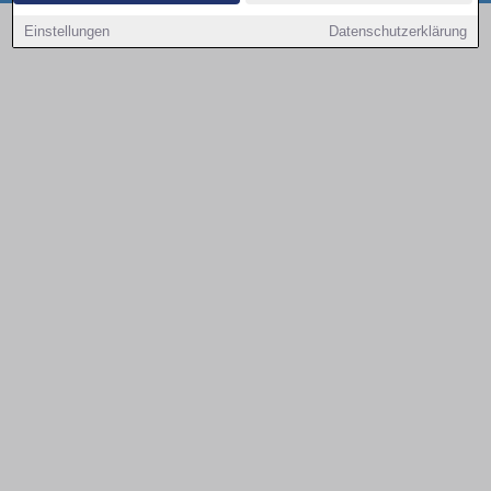
Copyright © 2000 - 2026 | 1A Infosysteme GmbH | Content by: 1a-sites-autos
Einstellungen
Datenschutzerklärung
08.08.2026