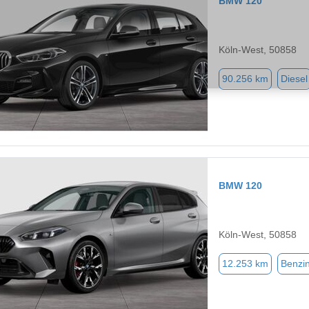
BMW 120
Köln-West, 50858
90.256 km
Diesel
BMW 120
Köln-West, 50858
12.253 km
Benzi