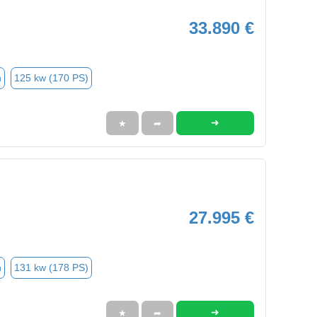
33.890 €
n
125 kw (170 PS)
➜
★
➦
27.995 €
n
131 kw (178 PS)
➜
★
➦