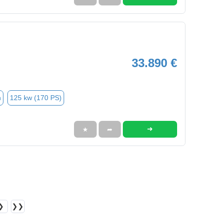
33.890 €
n
125 kw (170 PS)
➜
★
➦
❯
❯❯