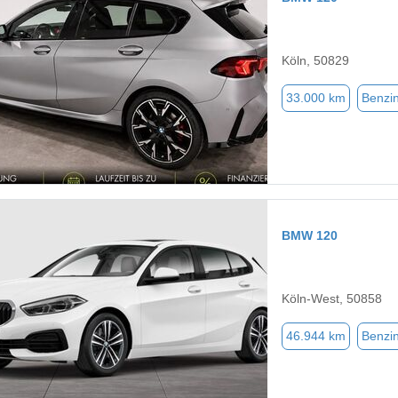
Köln, 50829
33.000 km
Benzi
BMW 120
Köln-West, 50858
46.944 km
Benzi