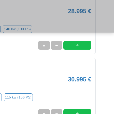
28.995 €
140 kw (190 PS)
➜
★
➦
30.995 €
n
115 kw (156 PS)
➜
★
➦