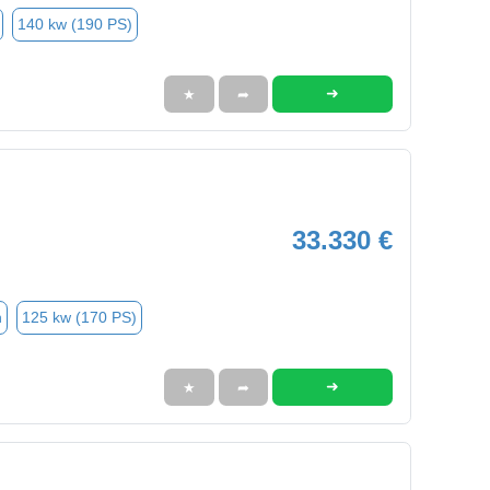
140 kw (190 PS)
➜
★
➦
33.330 €
n
125 kw (170 PS)
➜
★
➦