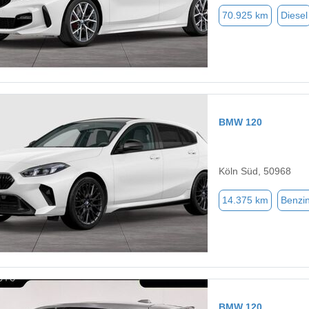
70.925 km
Diesel
BMW 120
Köln Süd, 50968
14.375 km
Benzi
BMW 120