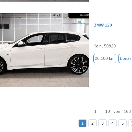
BMW 120
Köln, 50829
20.100 km
Benzi
1 - 10 von 163
1
2
3
4
5