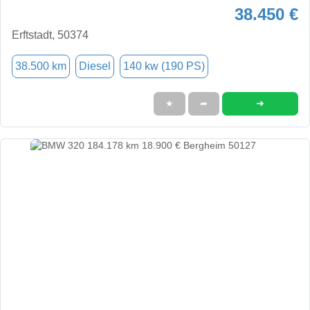
38.450 €
Erftstadt, 50374
38.500 km
Diesel
140 kw (190 PS)
➜
★
➦