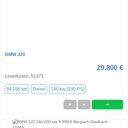
BMW 320
29.800 €
Leverkusen, 51371
84.158 km
Diesel
140 kw (190 PS)
➜
★
➦