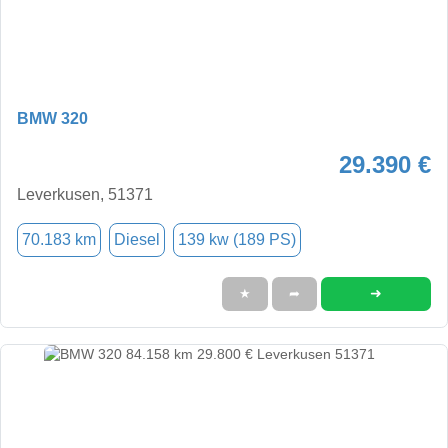
BMW 320
29.390 €
Leverkusen, 51371
70.183 km
Diesel
139 kw (189 PS)
➜
★
➦