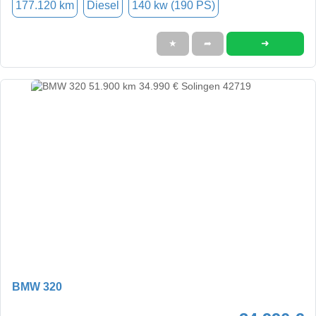
177.120 km
Diesel
140 kw (190 PS)
➜
★
➦
BMW 320