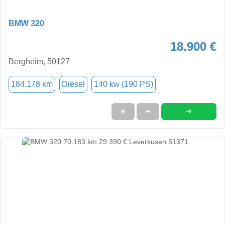
BMW 320
18.900 €
Bergheim, 50127
184.178 km
Diesel
140 kw (190 PS)
➜
★
➦