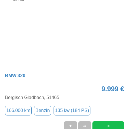
BMW 320
9.999 €
Bergisch Gladbach, 51465
166.000 km
Benzin
135 kw (184 PS)
➜
★
➦