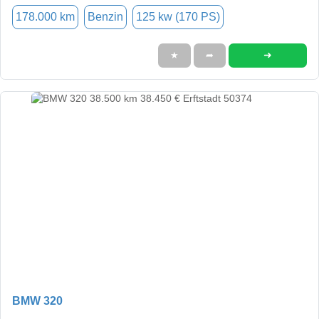
178.000 km
Benzin
125 kw (170 PS)
➜
★
➦
BMW 320