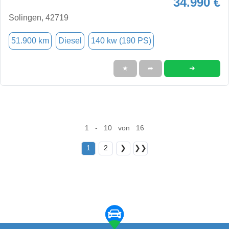
34.990 €
Solingen, 42719
51.900 km
Diesel
140 kw (190 PS)
➜
★
➦
1 - 10 von 16
1
2
❯
❯❯