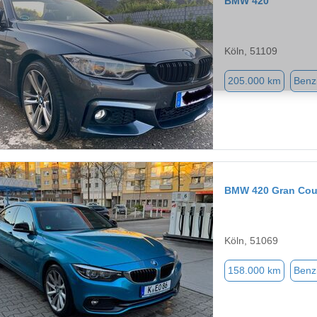
BMW 420
Köln, 51109
205.000 km
Benz
BMW 420 Gran Co
Köln, 51069
158.000 km
Benz