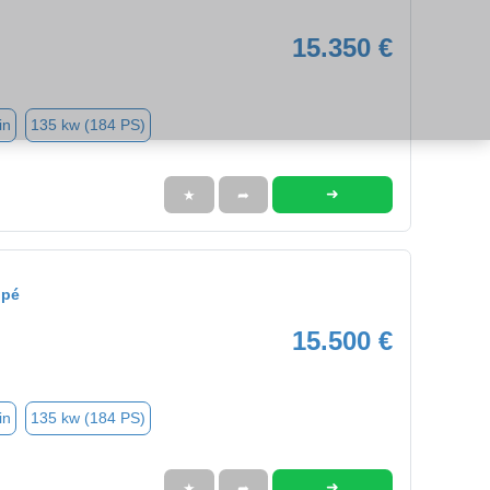
15.350 €
in
135 kw (184 PS)
➜
★
➦
upé
15.500 €
in
135 kw (184 PS)
➜
★
➦