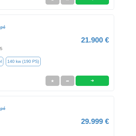
upé
21.900 €
55
l
140 kw (190 PS)
➜
★
➦
upé
29.999 €