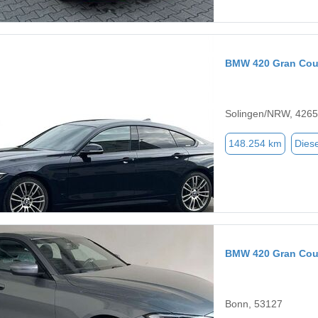
BMW 420 Gran Co
Solingen/NRW, 426
148.254 km
Diese
BMW 420 Gran Co
Bonn, 53127