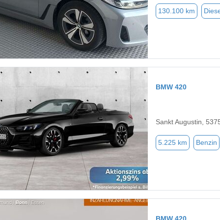
130.100 km
Diese
BMW 420
Sankt Augustin, 537
5.225 km
Benzin
BMW 420