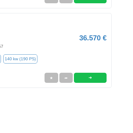
36.570 €
57
140 kw (190 PS)
➜
★
➦