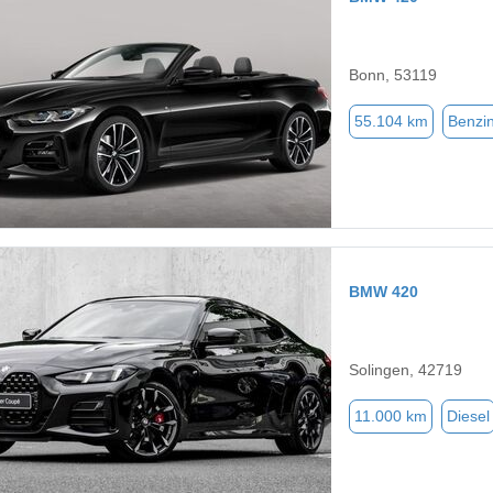
Bonn, 53119
55.104 km
Benzi
BMW 420
Solingen, 42719
11.000 km
Diesel