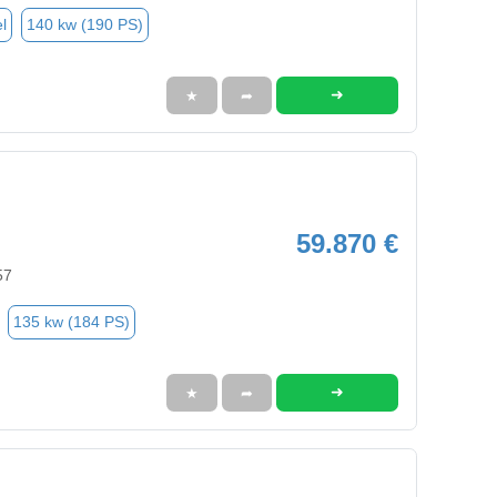
l
140 kw (190 PS)
➜
★
➦
59.870 €
57
135 kw (184 PS)
➜
★
➦