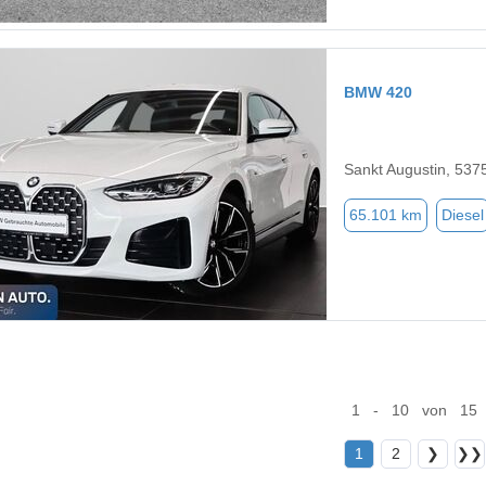
BMW 420
Sankt Augustin, 537
65.101 km
Diesel
1 - 10 von 15
1
2
❯
❯❯