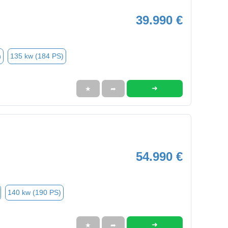
39.990 €
n
135 kw (184 PS)
➜
★
➦
54.990 €
140 kw (190 PS)
➜
★
➦