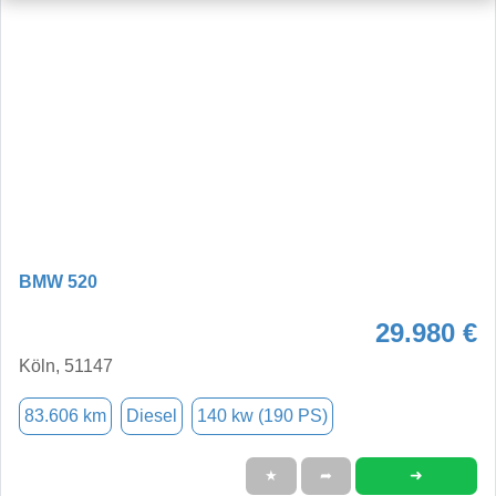
BMW 520
29.980 €
Köln, 51147
83.606 km
Diesel
140 kw (190 PS)
➜
★
➦