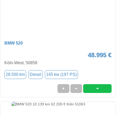
BMW 520
48.995 €
Köln-West, 50858
28.500 km
Diesel
145 kw (197 PS)
➜
★
➦