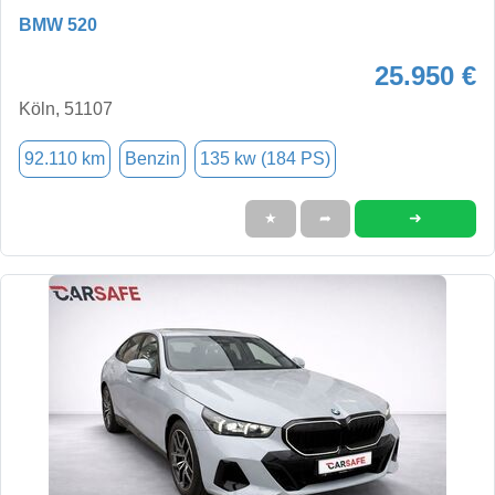
BMW 520
25.950 €
Köln, 51107
92.110 km
Benzin
135 kw (184 PS)
➜
★
➦