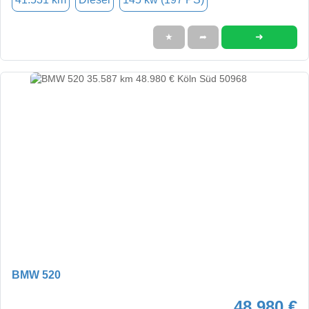
➜
★
➦
BMW 520
48.980 €