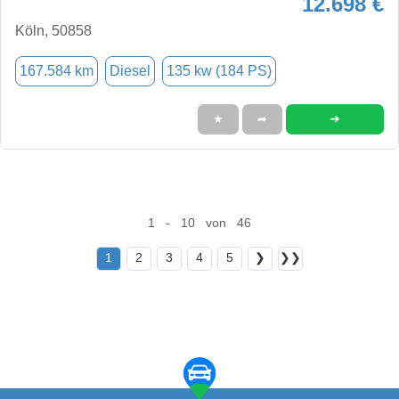
12.698 €
Köln, 50858
167.584 km
Diesel
135 kw (184 PS)
➜
★
➦
1 - 10 von 46
1
2
3
4
5
❯
❯❯