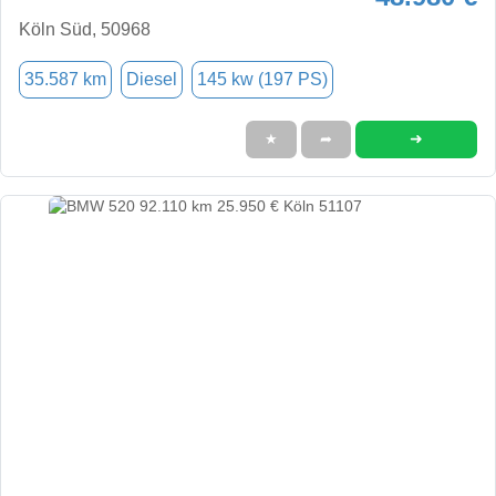
Köln Süd, 50968
35.587 km
Diesel
145 kw (197 PS)
➜
★
➦