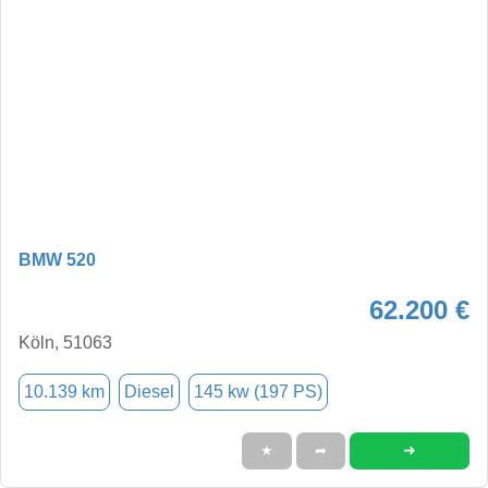
BMW 520
62.200 €
Köln, 51063
10.139 km
Diesel
145 kw (197 PS)
➜
★
➦