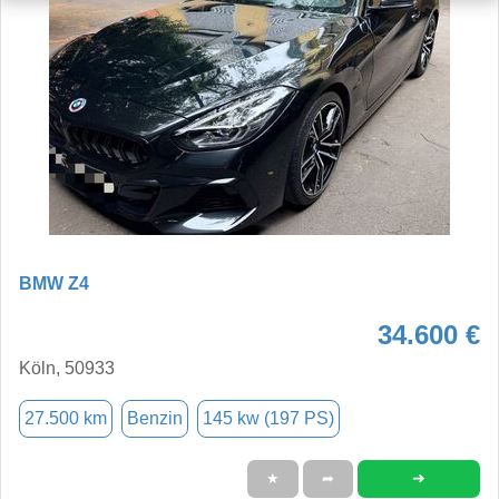
BMW Z4
34.600 €
Köln, 50933
27.500 km
Benzin
145 kw (197 PS)
➜
★
➦