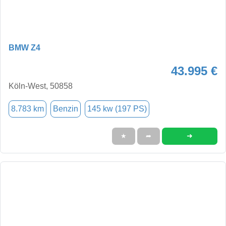
BMW Z4
43.995 €
Köln-West, 50858
8.783 km
Benzin
145 kw (197 PS)
➜
★
➦