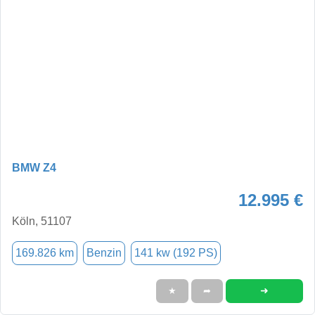
BMW Z4
12.995 €
Köln, 51107
169.826 km
Benzin
141 kw (192 PS)
➜
★
➦