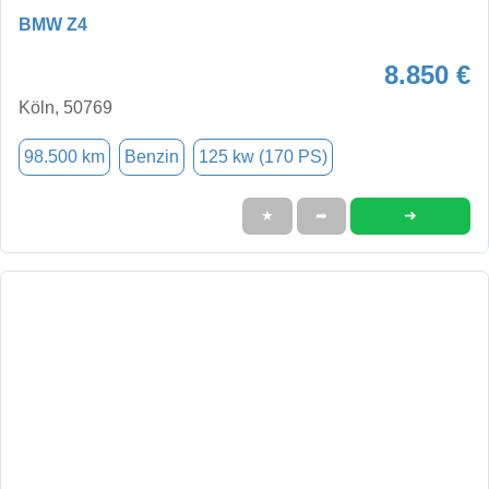
BMW Z4
8.850 €
Köln, 50769
98.500 km
Benzin
125 kw (170 PS)
➜
★
➦