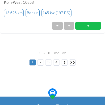
Köln-West, 50858
13.626 km
Benzin
145 kw (197 PS)
➜
★
➦
1 - 10 von 32
1
2
3
4
❯
❯❯