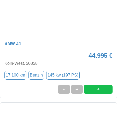
BMW Z4
44.995 €
Köln-West, 50858
17.100 km
Benzin
145 kw (197 PS)
➜
★
➦