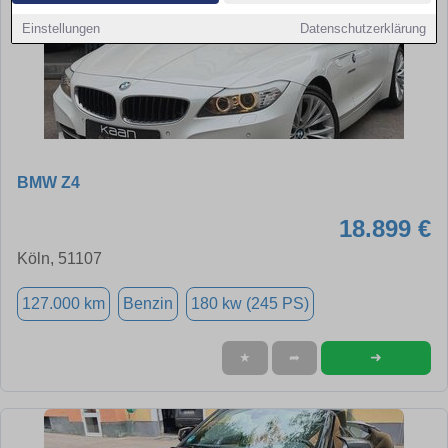
Einstellungen
Datenschutzerklärung
BMW Z4
18.899 €
Köln, 51107
127.000 km
Benzin
180 kw (245 PS)
➜
★
➦