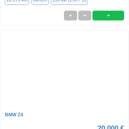
➜
★
➦
BMW Z4
20.000 €