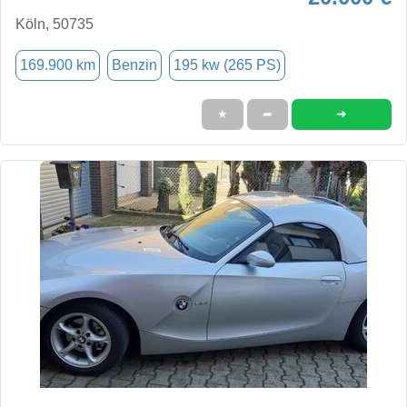
Köln, 50735
169.900 km
Benzin
195 kw (265 PS)
➜
★
➦