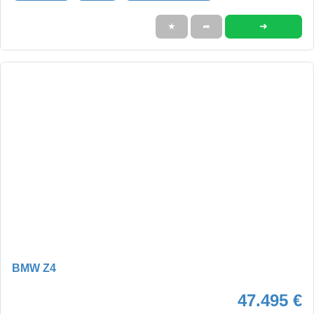
➜
★
➦
BMW Z4
47.495 €