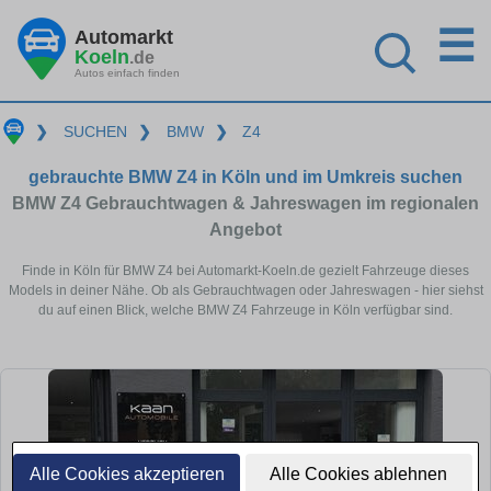
☰
Automarkt
Koeln
.de
Autos einfach finden
❯
SUCHEN
❯
BMW
❯
Z4
gebrauchte BMW Z4 in Köln und im Umkreis suchen
BMW Z4 Gebrauchtwagen & Jahreswagen im regionalen
Angebot
Finde in Köln für BMW Z4 bei Automarkt-Koeln.de gezielt Fahrzeuge dieses
Models in deiner Nähe. Ob als Gebrauchtwagen oder Jahreswagen - hier siehst
du auf einen Blick, welche BMW Z4 Fahrzeuge in Köln verfügbar sind.
Alle Cookies akzeptieren
Alle Cookies ablehnen