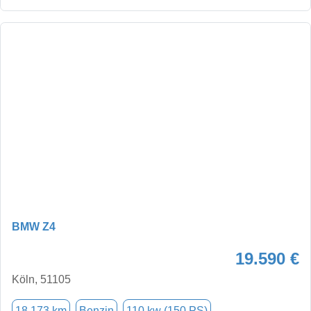
BMW Z4
19.590 €
Köln, 51105
18.173 km
Benzin
110 kw (150 PS)