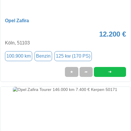
Opel Zafira
12.200 €
Köln, 51103
100.900 km
Benzin
125 kw (170 PS)
➜
★
➦