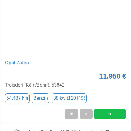
Opel Zafira
11.950 €
Troisdorf (Köln/Bonn), 53842
54.487 km
Benzin
88 kw (120 PS)
➜
★
➦