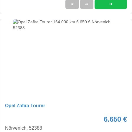
➜
★
➦
Opel Zafira Tourer
6.650 €
Nörvenich, 52388