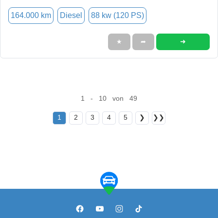
164.000 km
Diesel
88 kw (120 PS)
➜
★
➦
1 - 10 von 49
1
2
3
4
5
❯
❯❯