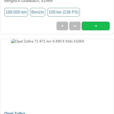
Bergisch Gladbach, 51469
168.000 km
Benzin
100 kw (136 PS)
➜
★
➦
Opel Zafira