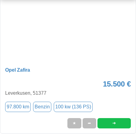
Opel Zafira
15.500 €
Leverkusen, 51377
97.800 km
Benzin
100 kw (136 PS)
➜
★
➦