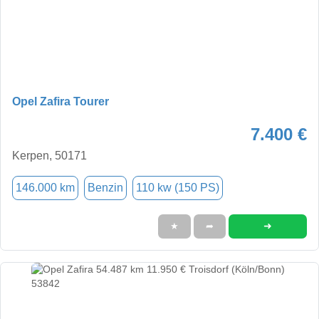
Opel Zafira Tourer
7.400 €
Kerpen, 50171
146.000 km
Benzin
110 kw (150 PS)
➜
★
➦