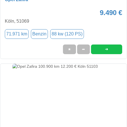
9.490 €
Köln, 51069
71.971 km
Benzin
88 kw (120 PS)
➜
★
➦