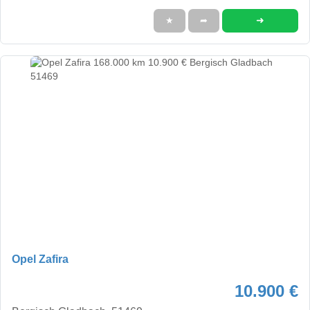
➜
★
➦
Opel Zafira
10.900 €