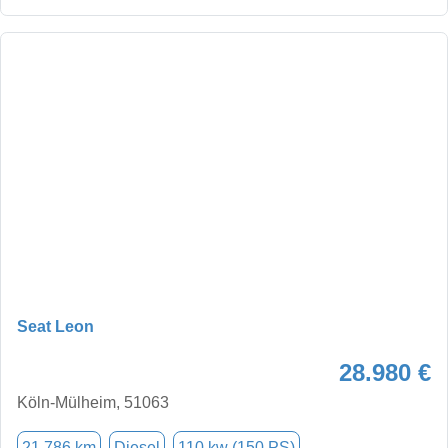
Seat Leon
28.980 €
Köln-Mülheim, 51063
21.786 km
Diesel
110 kw (150 PS)