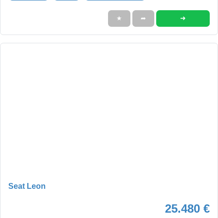
➜
★
➦
Seat Leon
25.480 €