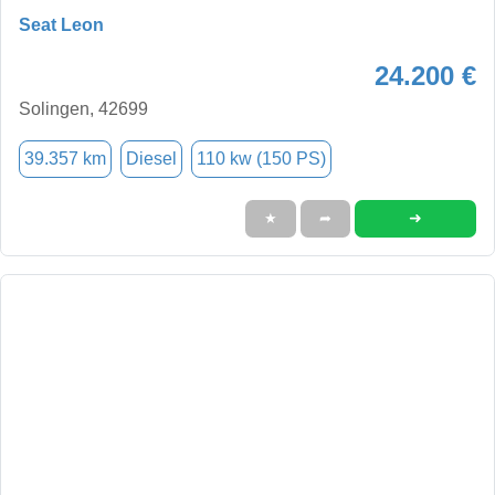
Seat Leon
24.200 €
Solingen, 42699
39.357 km
Diesel
110 kw (150 PS)
➜
★
➦