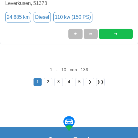
Leverkusen, 51373
24.685 km
Diesel
110 kw (150 PS)
➜
★
➦
1 - 10 von 136
1
2
3
4
5
❯
❯❯