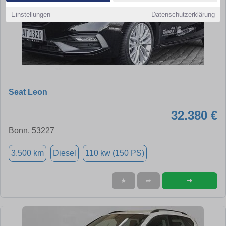
Einstellungen
Datenschutzerklärung
Seat Leon
32.380 €
Bonn, 53227
3.500 km
Diesel
110 kw (150 PS)
➜
★
➦