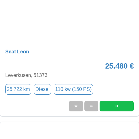
Seat Leon
25.480 €
Leverkusen, 51373
25.722 km
Diesel
110 kw (150 PS)
➜
★
➦