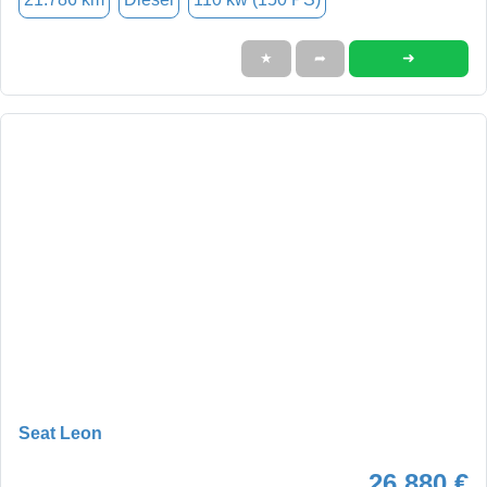
➜
★
➦
Seat Leon
26.880 €