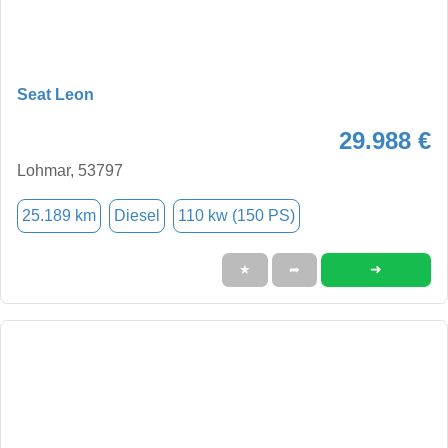
Seat Leon
29.988 €
Lohmar, 53797
25.189 km
Diesel
110 kw (150 PS)
➜
★
➦