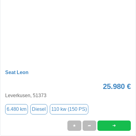
Seat Leon
25.980 €
Leverkusen, 51373
6.480 km
Diesel
110 kw (150 PS)
➜
★
➦