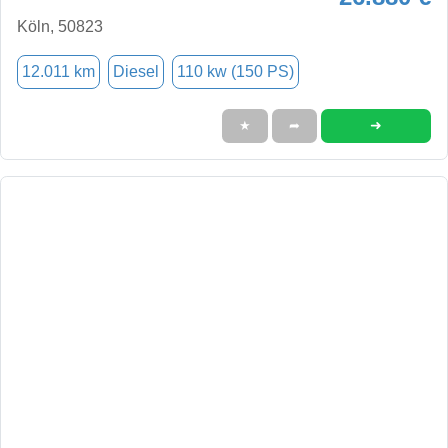
Köln, 50823
12.011 km
Diesel
110 kw (150 PS)
➜
★
➦