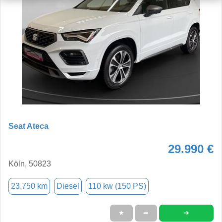
Seat Ateca
29.990 €
Köln, 50823
23.750 km
Diesel
110 kw (150 PS)
➜
★
➦