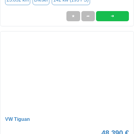
➜
★
➦
VW Tiguan
48.390 €