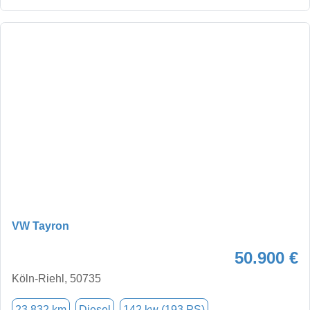
VW Tayron
50.900 €
Köln-Riehl, 50735
23.832 km
Diesel
142 kw (193 PS)