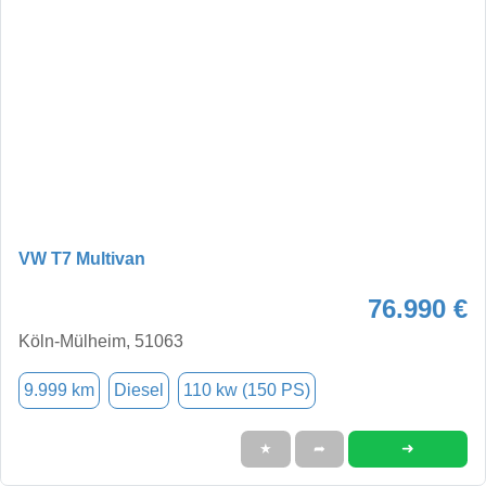
VW T7 Multivan
76.990 €
Köln-Mülheim, 51063
9.999 km
Diesel
110 kw (150 PS)
➜
★
➦