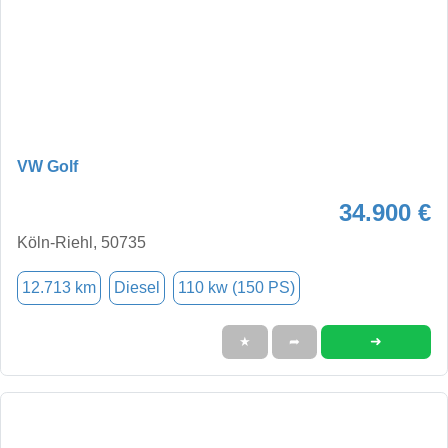
VW Golf
34.900 €
Köln-Riehl, 50735
12.713 km
Diesel
110 kw (150 PS)
➜
★
➦