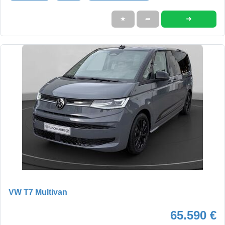
➜
★
➦
VW T7 Multivan
65.590 €