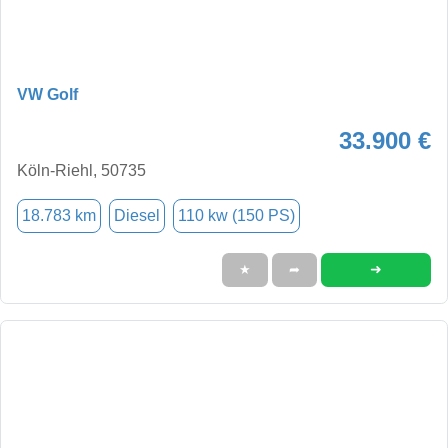
VW Golf
33.900 €
Köln-Riehl, 50735
18.783 km
Diesel
110 kw (150 PS)
➜
★
➦