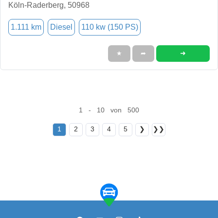
Köln-Raderberg, 50968
1.111 km
Diesel
110 kw (150 PS)
➜
★
➦
1 - 10 von 500
1
2
3
4
5
❯
❯❯