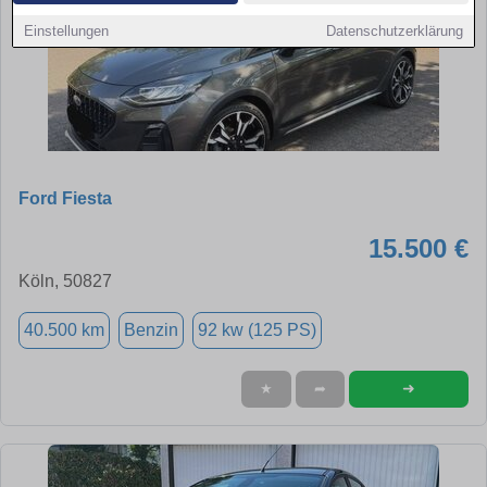
Einstellungen
Datenschutzerklärung
Ford Fiesta
15.500 €
Köln, 50827
40.500 km
Benzin
92 kw (125 PS)
➜
★
➦