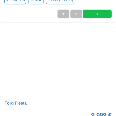
➜
★
➦
Ford Fiesta
9.999 €