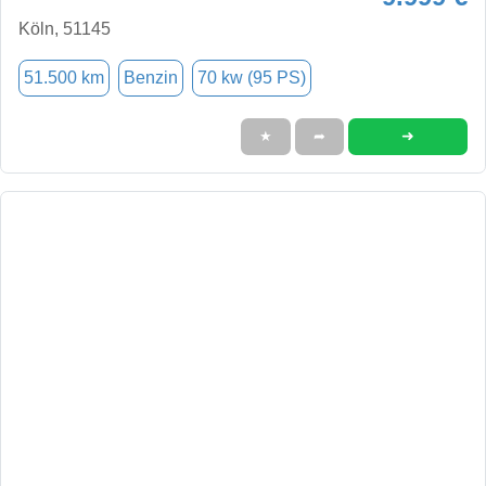
Köln, 51145
51.500 km
Benzin
70 kw (95 PS)
➜
★
➦