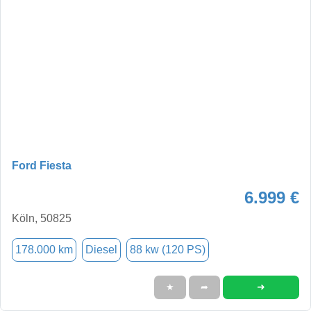
Ford Fiesta
6.999 €
Köln, 50825
178.000 km
Diesel
88 kw (120 PS)
➜
★
➦