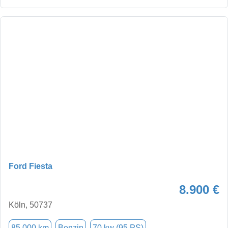
Ford Fiesta
8.900 €
Köln, 50737
85.000 km
Benzin
70 kw (95 PS)