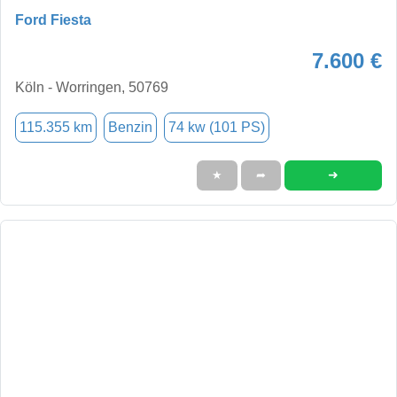
Ford Fiesta
7.600 €
Köln - Worringen, 50769
115.355 km
Benzin
74 kw (101 PS)
➜
★
➦