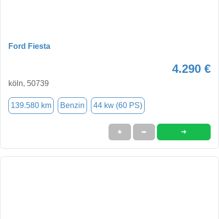
Ford Fiesta
4.290 €
köln, 50739
139.580 km
Benzin
44 kw (60 PS)
➜
★
➦