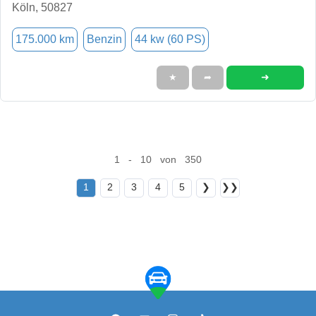
Köln, 50827
175.000 km
Benzin
44 kw (60 PS)
➜
★
➦
1 - 10 von 350
1
2
3
4
5
❯
❯❯