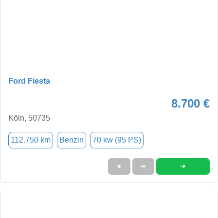
Ford Fiesta
8.700 €
Köln, 50735
112.750 km
Benzin
70 kw (95 PS)
➜
★
➦