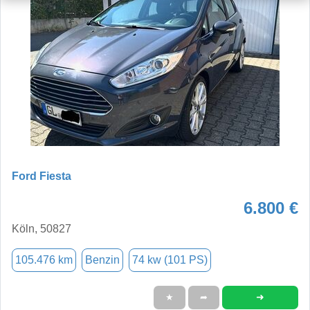
Ford Fiesta
6.800 €
Köln, 50827
105.476 km
Benzin
74 kw (101 PS)
➜
★
➦