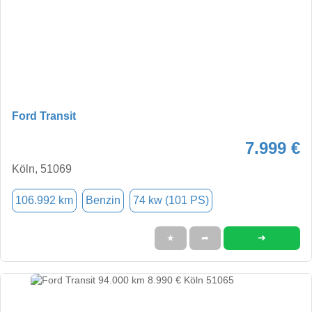
Ford Transit
7.999 €
Köln, 51069
106.992 km
Benzin
74 kw (101 PS)
➜
★
➦