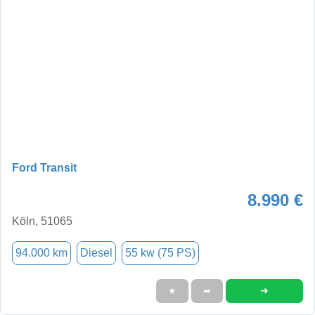
Ford Transit
8.990 €
Köln, 51065
94.000 km
Diesel
55 kw (75 PS)
➜
★
➦