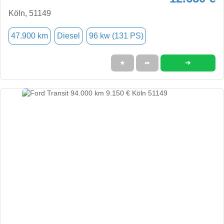
Köln, 51149
47.900 km
Diesel
96 kw (131 PS)
➜
★
➦