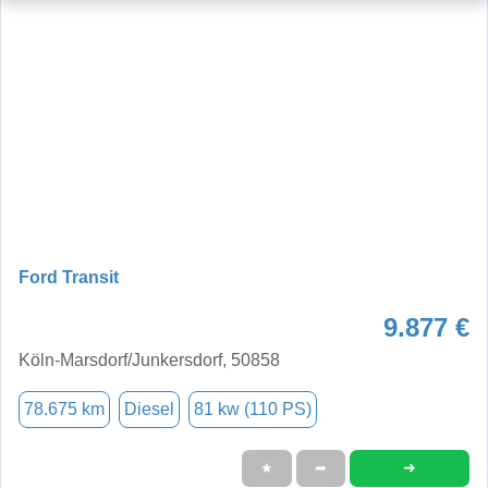
Ford Transit
9.877 €
Köln-Marsdorf/Junkersdorf, 50858
78.675 km
Diesel
81 kw (110 PS)
➜
★
➦