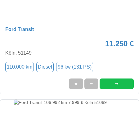
Ford Transit
11.250 €
Köln, 51149
110.000 km
Diesel
96 kw (131 PS)
➜
★
➦