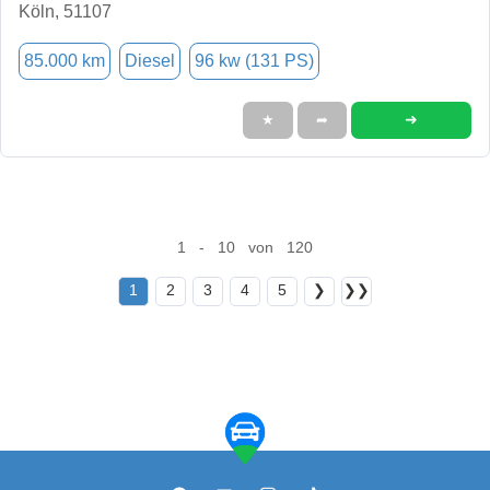
Köln, 51107
85.000 km
Diesel
96 kw (131 PS)
➜
★
➦
1 - 10 von 120
1
2
3
4
5
❯
❯❯