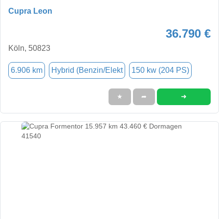
Cupra Leon
36.790 €
Köln, 50823
6.906 km
Hybrid (Benzin/Elekt
150 kw (204 PS)
➜
★
➦