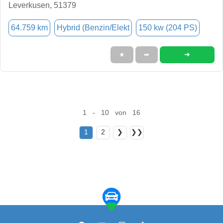
Leverkusen, 51379
64.759 km
Hybrid (Benzin/Elekt
150 kw (204 PS)
➜
★
➦
1 - 10 von 16
1
2
❯
❯❯