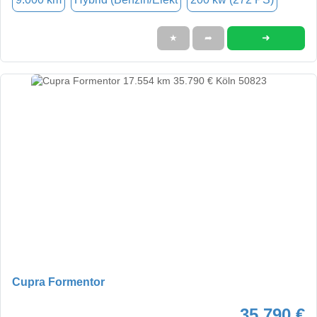
➜
★
➦
Cupra Formentor
35.790 €