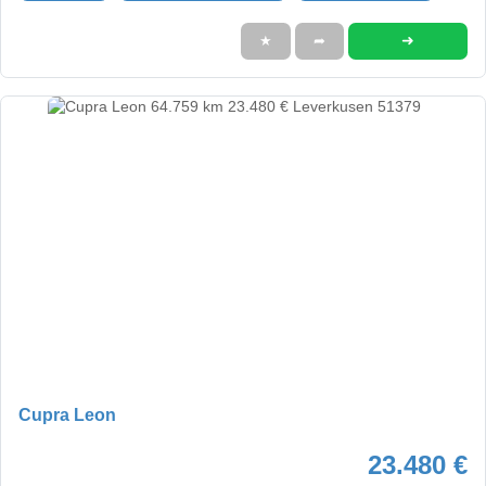
➜
★
➦
Cupra Leon
23.480 €