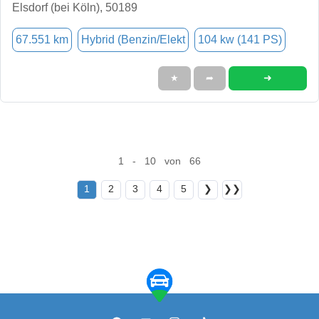
Elsdorf (bei Köln), 50189
67.551 km
Hybrid (Benzin/Elekt
104 kw (141 PS)
➜
★
➦
1 - 10 von 66
1
2
3
4
5
❯
❯❯