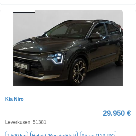
Kia Niro
29.950 €
Leverkusen, 51381
7.500 km
Hybrid (Benzin/Elekt
95 kw (129 PS)