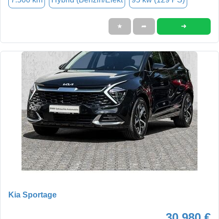
➜
★
➦
Kia Sportage
30.980 €