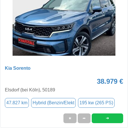
Kia Sorento
38.979 €
Elsdorf (bei Köln), 50189
47.827 km
Hybrid (Benzin/Elekt
195 kw (265 PS)
➜
★
➦