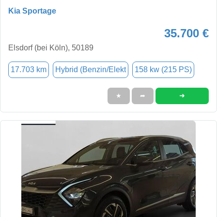
Kia Sportage
35.700 €
Elsdorf (bei Köln), 50189
17.703 km
Hybrid (Benzin/Elekt
158 kw (215 PS)
➜
★
➦