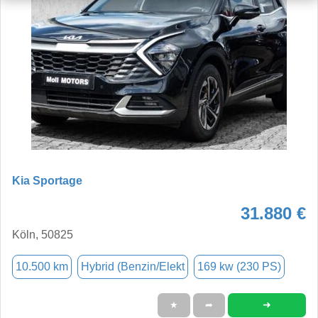
Kia Sportage
31.880 €
Köln, 50825
10.500 km
Hybrid (Benzin/Elekt
169 kw (230 PS)
➜
★
➦