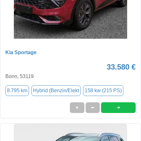
Kia Sportage
33.580 €
Bonn, 53119
8.795 km
Hybrid (Benzin/Elekt
158 kw (215 PS)
➜
★
➦