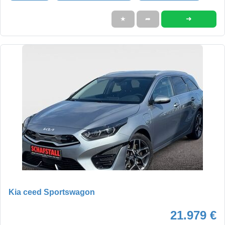
➜
★
➦
Kia ceed Sportswagon
21.979 €