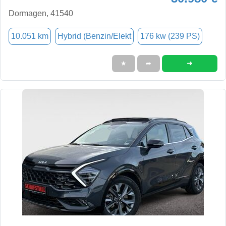
Dormagen, 41540
10.051 km
Hybrid (Benzin/Elekt
176 kw (239 PS)
➜
★
➦