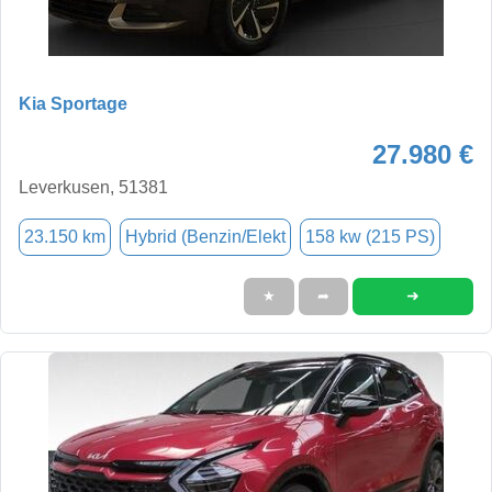
Kia Sportage
27.980 €
Leverkusen, 51381
23.150 km
Hybrid (Benzin/Elekt
158 kw (215 PS)
➜
★
➦