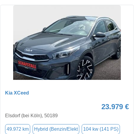
Kia XCeed
23.979 €
Elsdorf (bei Köln), 50189
49.972 km
Hybrid (Benzin/Elekt
104 kw (141 PS)