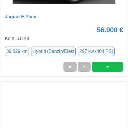
Jaguar F-Pace
56.900 €
Köln, 51149
39.829 km
Hybrid (Benzin/Elekt
297 kw (404 PS)
➜
★
➦