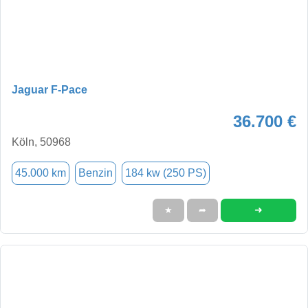
Jaguar F-Pace
36.700 €
Köln, 50968
45.000 km
Benzin
184 kw (250 PS)
➜
★
➦