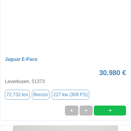
Jaguar E-Pace
30.980 €
Leverkusen, 51373
72.732 km
Benzin
227 kw (309 PS)
➜
★
➦