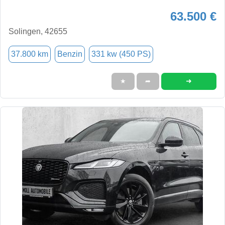
63.500 €
Solingen, 42655
37.800 km
Benzin
331 kw (450 PS)
➜
★
➦