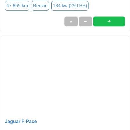
47.865 km
Benzin
184 kw (250 PS)
➜
★
➦
Jaguar F-Pace