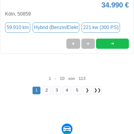
34.990 €
Köln, 50859
59.910 km
Hybrid (Benzin/Elekt
221 kw (300 PS)
➜
★
➦
1 - 10 von 113
1
2
3
4
5
❯
❯❯