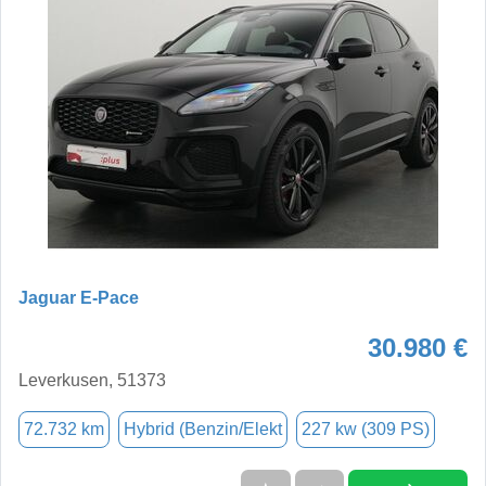
Jaguar E-Pace
30.980 €
Leverkusen, 51373
72.732 km
Hybrid (Benzin/Elekt
227 kw (309 PS)