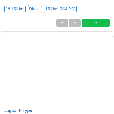
18.150 km
Diesel
150 kw (204 PS)
➜
★
➦
Jaguar F-Type