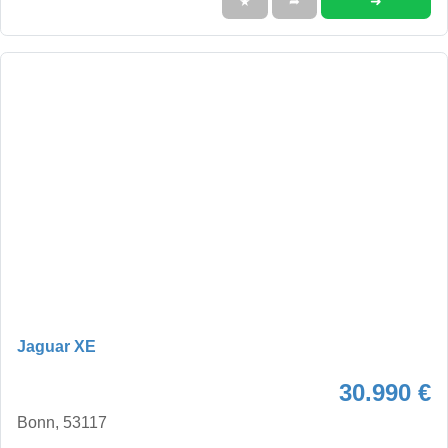
➜
★
➦
Jaguar XE
30.990 €
Bonn, 53117