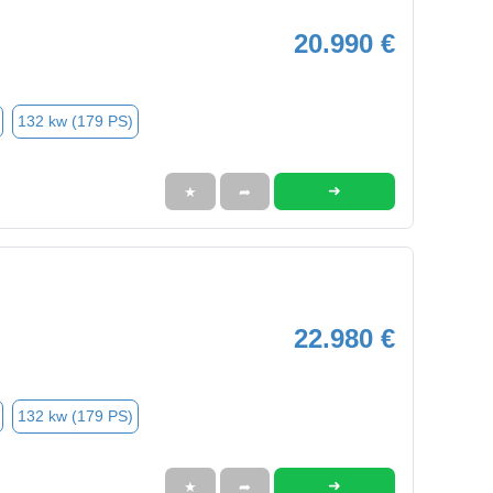
20.990 €
132 kw (179 PS)
➜
★
➦
22.980 €
132 kw (179 PS)
➜
★
➦