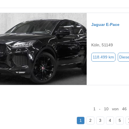
Jaguar E-Pace
Köln, 51149
118.499 km
Diese
1 - 10 von 46
1
2
3
4
5