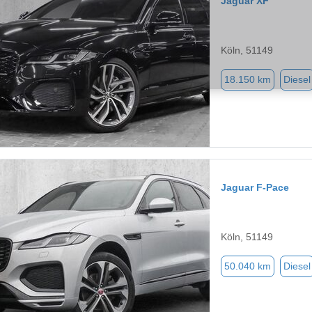
Jaguar XF
Köln, 51149
18.150 km
Diesel
Jaguar F-Pace
Köln, 51149
50.040 km
Diesel