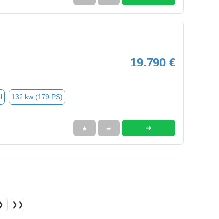
19.790 €
l
132 kw (179 PS)
➜
★
➦
❯
❯❯