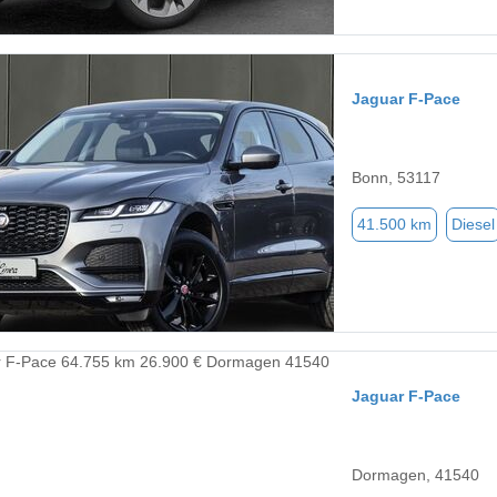
Jaguar F-Pace
Bonn, 53117
41.500 km
Diesel
Jaguar F-Pace
Dormagen, 41540