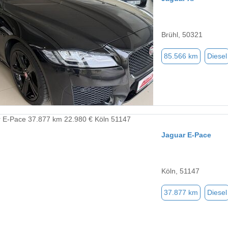
Brühl, 50321
85.566 km
Diesel
Jaguar E-Pace
Köln, 51147
37.877 km
Diesel