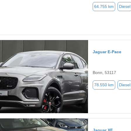
64.755 km
Diesel
Jaguar E-Pace
Bonn, 53117
78.550 km
Diesel
Jaguar XF