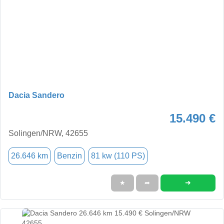
Dacia Sandero
15.490 €
Solingen/NRW, 42655
26.646 km
Benzin
81 kw (110 PS)
➜
★
➦