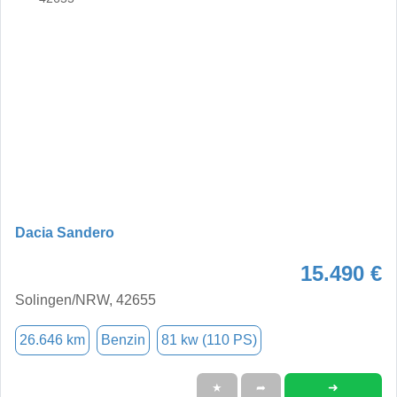
Dacia Sandero
15.490 €
Solingen/NRW, 42655
26.646 km
Benzin
81 kw (110 PS)
➜
★
➦