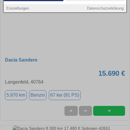
Einstellungen
Datenschutzerklärung
Dacia Sandero
15.690 €
Langenfeld, 40764
5.970 km
Benzin
67 kw (91 PS)
➜
★
➦