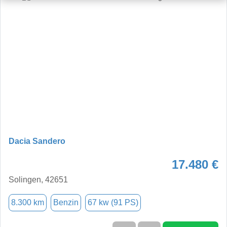
Dacia Sandero
17.480 €
Solingen, 42651
8.300 km
Benzin
67 kw (91 PS)