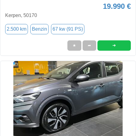
19.990 €
Kerpen, 50170
2.500 km
Benzin
67 kw (91 PS)
➜
★
➦