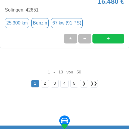
16.480 €
Solingen, 42651
25.300 km
Benzin
67 kw (91 PS)
➜
★
➦
1 - 10 von 50
1
2
3
4
5
❯
❯❯