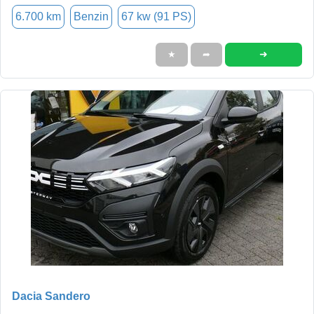
6.700 km
Benzin
67 kw (91 PS)
➜
★
➦
Dacia Sandero