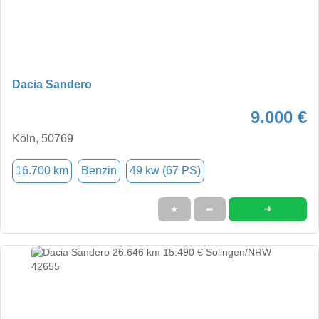
Dacia Sandero
9.000 €
Köln, 50769
16.700 km
Benzin
49 kw (67 PS)
➜
★
➦