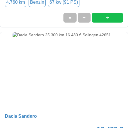
4.760 km
Benzin
67 kw (91 PS)
➜
★
➦
Dacia Sandero