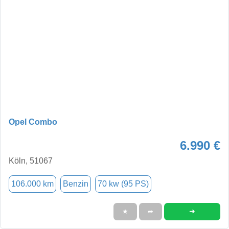
Opel Combo
6.990 €
Köln, 51067
106.000 km
Benzin
70 kw (95 PS)
➜
★
➦