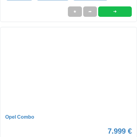
➜
★
➦
Opel Combo
7.999 €