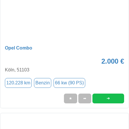
Opel Combo
2.000 €
Köln, 51103
120.228 km
Benzin
66 kw (90 PS)
➜
★
➦