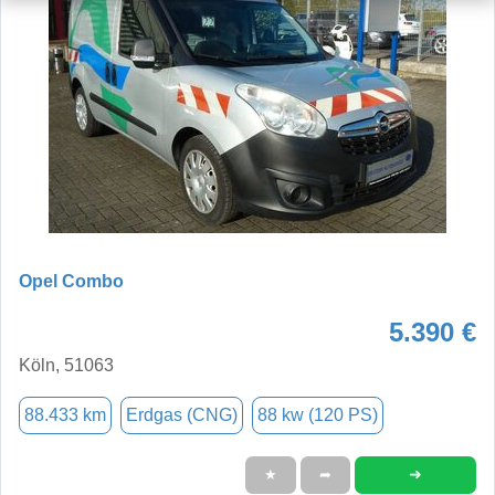
Opel Combo
5.390 €
Köln, 51063
88.433 km
Erdgas (CNG)
88 kw (120 PS)
➜
★
➦