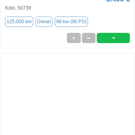
Köln, 50739
125.000 km
Diesel
66 kw (90 PS)
➜
★
➦