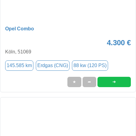
Opel Combo
4.300 €
Köln, 51069
145.585 km
Erdgas (CNG)
88 kw (120 PS)
➜
★
➦