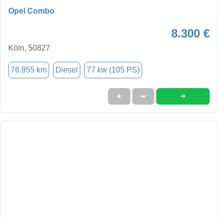
Opel Combo
8.300 €
Köln, 50827
76.955 km
Diesel
77 kw (105 PS)
➜
★
➦