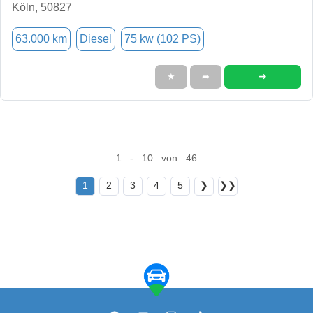
Köln, 50827
63.000 km
Diesel
75 kw (102 PS)
➜
★
➦
1 - 10 von 46
1
2
3
4
5
❯
❯❯