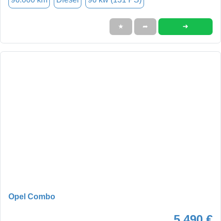
➜
★
➦
Opel Combo
5.490 €