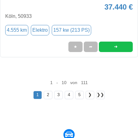
37.440 €
Köln, 50933
4.555 km
Elektro
157 kw (213 PS)
➜
★
➦
1 - 10 von 111
1
2
3
4
5
❯
❯❯