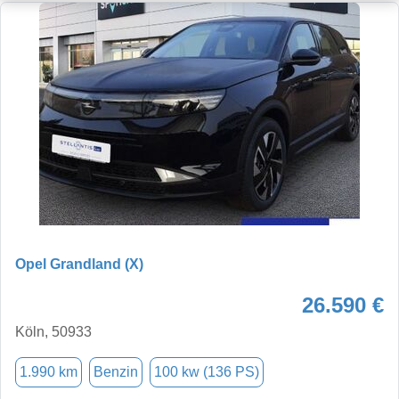
Opel Grandland (X)
26.590 €
Köln, 50933
1.990 km
Benzin
100 kw (136 PS)