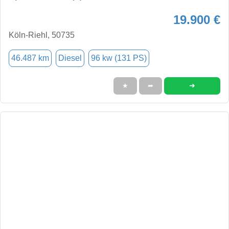
19.900 €
Köln-Riehl, 50735
46.487 km
Diesel
96 kw (131 PS)
➜
★
➦