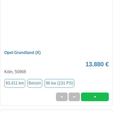
Opel Grandland (X)
13.880 €
Köln, 50968
93.411 km
Benzin
96 kw (131 PS)
➜
★
➦