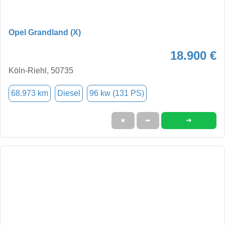
Opel Grandland (X)
18.900 €
Köln-Riehl, 50735
68.973 km
Diesel
96 kw (131 PS)
➜
★
➦