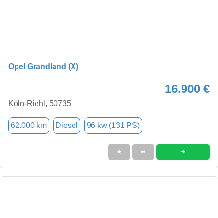
Opel Grandland (X)
16.900 €
Köln-Riehl, 50735
62.000 km
Diesel
96 kw (131 PS)
➜
★
➦