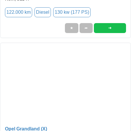
122.000 km
Diesel
130 kw (177 PS)
➜
★
➦
Opel Grandland (X)