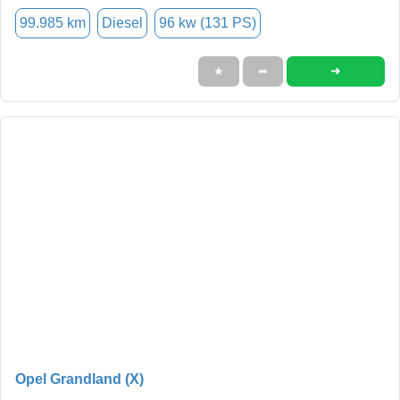
99.985 km
Diesel
96 kw (131 PS)
➜
★
➦
Opel Grandland (X)