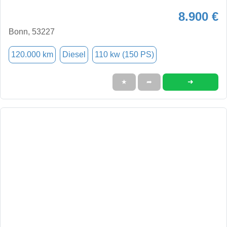
8.900 €
Bonn, 53227
120.000 km
Diesel
110 kw (150 PS)
➜
★
➦