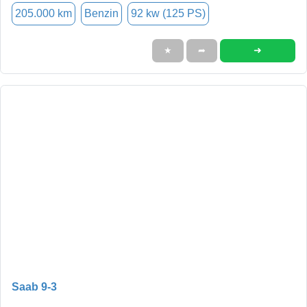
205.000 km
Benzin
92 kw (125 PS)
➜
★
➦
Saab 9-3