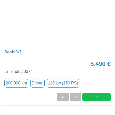
Saab 9-3
5.490 €
Erftstadt, 50374
200.000 km
Diesel
110 kw (150 PS)
➜
★
➦