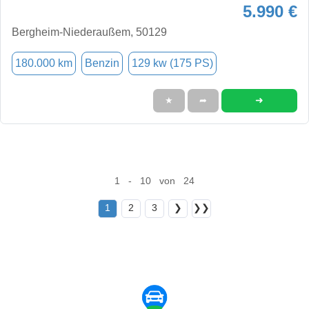
5.990 €
Bergheim-Niederaußem, 50129
180.000 km
Benzin
129 kw (175 PS)
➜
★
➦
1 - 10 von 24
1
2
3
❯
❯❯