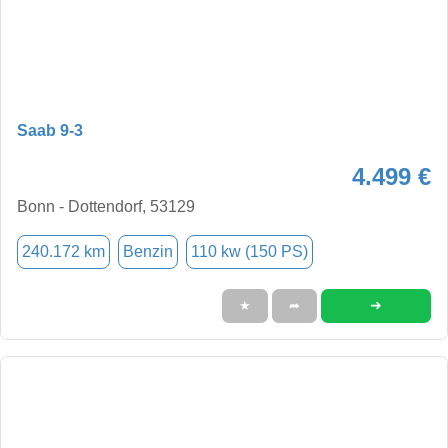
Saab 9-3
4.499 €
Bonn - Dottendorf, 53129
240.172 km
Benzin
110 kw (150 PS)
➜
★
➦