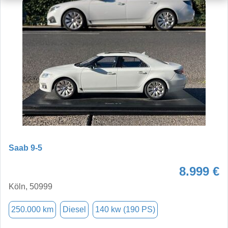
Saab 9-5
8.999 €
Köln, 50999
250.000 km
Diesel
140 kw (190 PS)