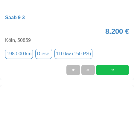
Saab 9-3
8.200 €
Köln, 50859
198.000 km
Diesel
110 kw (150 PS)
➜
★
➦