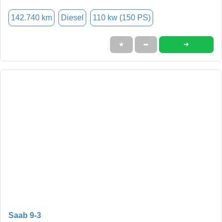
142.740 km
Diesel
110 kw (150 PS)
➜
★
➦
Saab 9-3