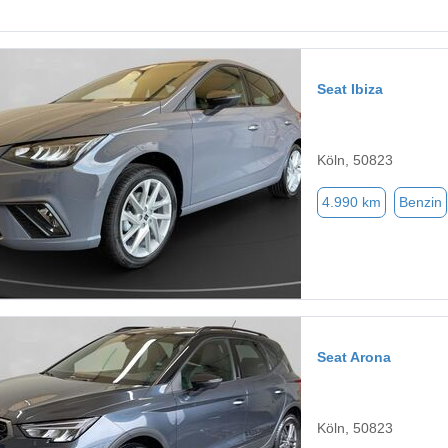
Seat Ibiza
Köln, 50823
4.990 km
Benzin
Seat Arona
Köln, 50823