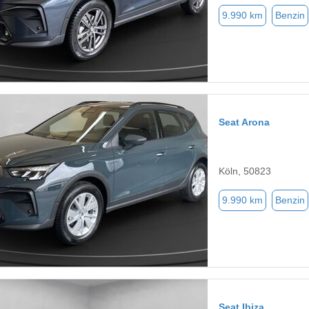
9.990 km
Benzin
Seat Arona
Köln, 50823
9.990 km
Benzin
Seat Ibiza