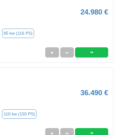
24.980 €
85 kw (116 PS)
➜
★
➦
36.490 €
110 kw (150 PS)
➜
★
➦