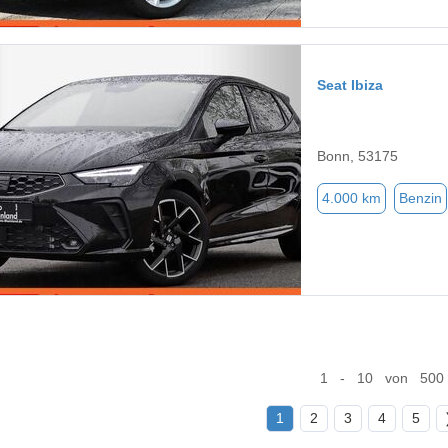
Seat Ibiza
Bonn, 53175
4.000 km
Benzin
1 - 10 von 500
1
2
3
4
5