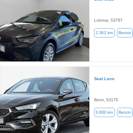
Lohmar, 53797
2.362 km
Benzin
Seat Leon
Bonn, 53175
9.800 km
Benzin