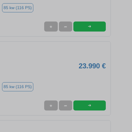
85 kw (116 PS)
➜
★
➦
23.990 €
85 kw (116 PS)
➜
★
➦