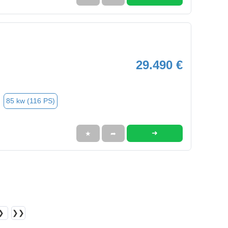
29.490 €
85 kw (116 PS)
➜
★
➦
❯
❯❯