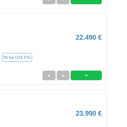
22.490 €
85 kw (116 PS)
➜
★
➦
23.990 €