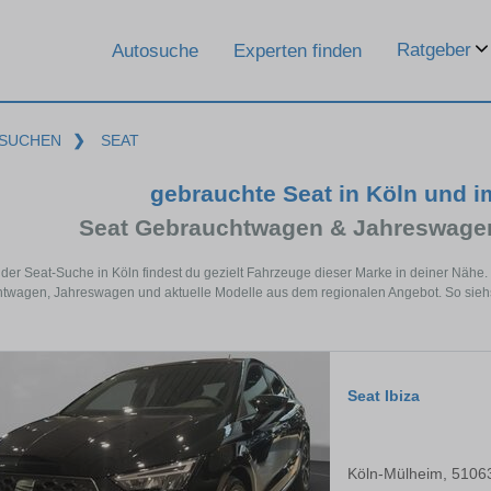
Ratgeber
Autosuche
Experten finden
SUCHEN
❯
SEAT
gebrauchte Seat in Köln und 
Seat Gebrauchtwagen & Jahreswagen
 der Seat-Suche in Köln findest du gezielt Fahrzeuge dieser Marke in deiner Nähe
wagen, Jahreswagen und aktuelle Modelle aus dem regionalen Angebot. So siehst 
Seat Ibiza
Köln-Mülheim, 5106