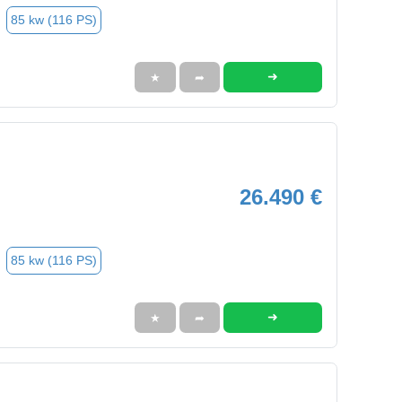
85 kw (116 PS)
➜
★
➦
26.490 €
85 kw (116 PS)
➜
★
➦