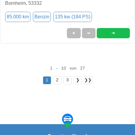
Bornheim, 53332
85.000 km
Benzin
135 kw (184 PS)
➜
★
➦
1 - 10 von 27
1
2
3
❯
❯❯