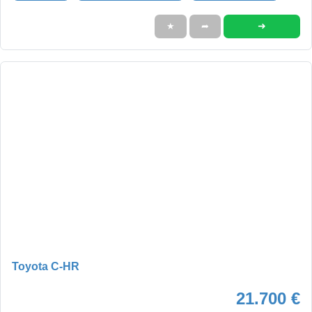
➜
★
➦
Toyota C-HR
21.700 €