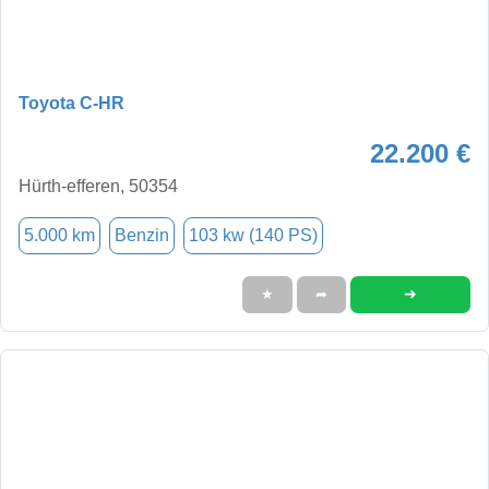
Toyota C-HR
22.200 €
Hürth-efferen, 50354
5.000 km
Benzin
103 kw (140 PS)
➜
★
➦