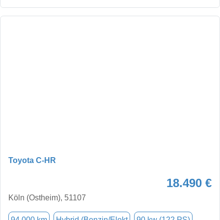
Toyota C-HR
18.490 €
Köln (Ostheim), 51107
94.000 km
Hybrid (Benzin/Elekt
90 kw (122 PS)