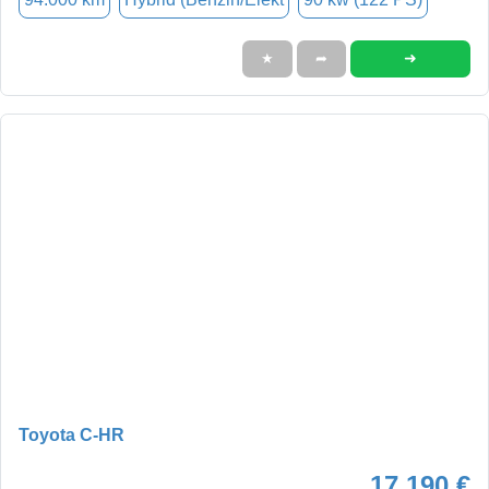
➜
★
➦
Toyota C-HR
17.190 €