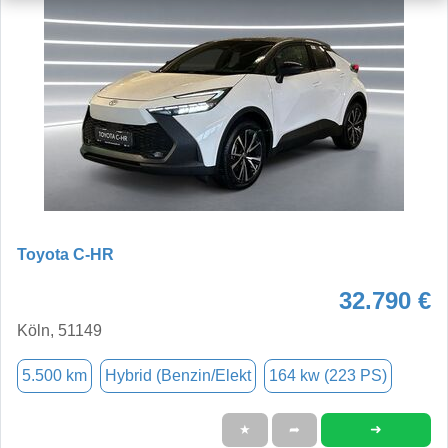
Toyota C-HR
32.790 €
Köln, 51149
5.500 km
Hybrid (Benzin/Elekt
164 kw (223 PS)
➜
★
➦