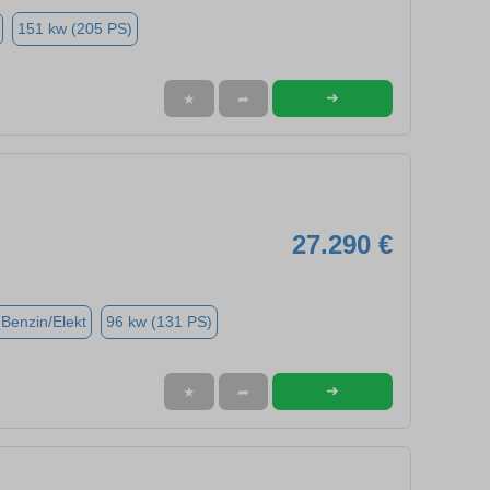
151 kw (205 PS)
➜
★
➦
27.290 €
(Benzin/Elekt
96 kw (131 PS)
➜
★
➦