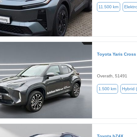
11.500 km
Elektr
Toyota Yaris Cross
Overath, 51491
1.500 km
Hybrid 
Toyota bZ4X