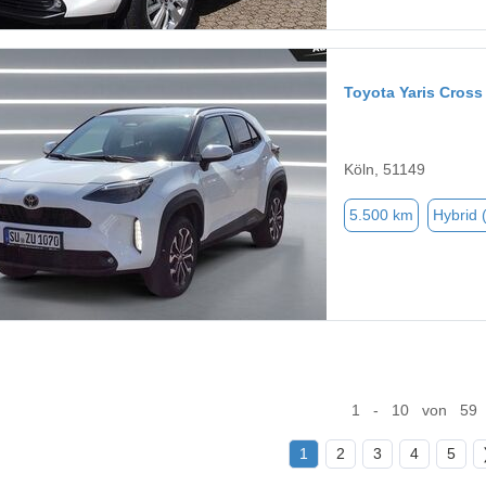
Toyota Yaris Cross
Köln, 51149
5.500 km
Hybrid 
1 - 10 von 59
1
2
3
4
5