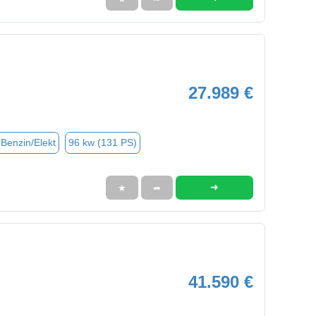
27.989 €
(Benzin/Elekt
96 kw (131 PS)
➜
★
➦
41.590 €