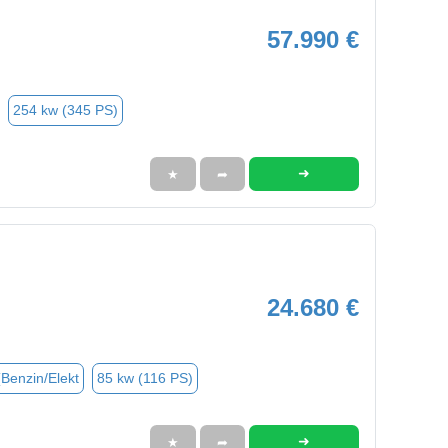
57.990 €
254 kw (345 PS)
➜
★
➦
24.680 €
(Benzin/Elekt
85 kw (116 PS)
➜
★
➦