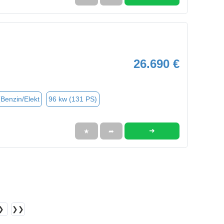
26.690 €
(Benzin/Elekt
96 kw (131 PS)
➜
★
➦
❯
❯❯