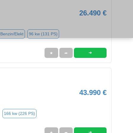
26.490 €
(Benzin/Elekt
96 kw (131 PS)
➜
★
➦
43.990 €
166 kw (226 PS)
➜
★
➦