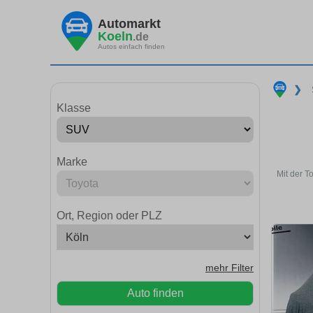
Automarkt
Koeln
.de
Autos einfach finden
❯
Klasse
Marke
Mit der T
Ort, Region oder PLZ
mehr Filter
Auto finden