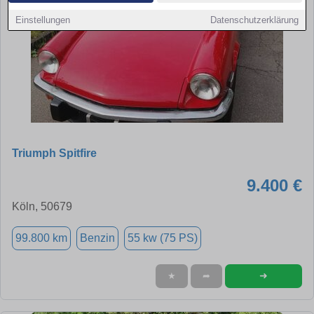
Einstellungen
Datenschutzerklärung
Triumph Spitfire
9.400 €
Köln, 50679
99.800 km
Benzin
55 kw (75 PS)
➜
★
➦