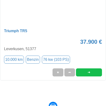
Triumph TR5
37.900 €
Leverkusen, 51377
10.000 km
Benzin
76 kw (103 PS)
➜
★
➦