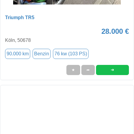
Triumph TR5
28.000 €
Köln, 50678
90.000 km
Benzin
76 kw (103 PS)
➜
★
➦