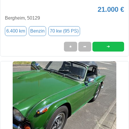
21.000 €
Bergheim, 50129
6.400 km
Benzin
70 kw (95 PS)
➜
★
➦