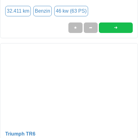
32.411 km
Benzin
46 kw (63 PS)
➜
★
➦
Triumph TR6