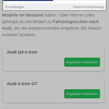
interessant ist. Viele Fahrzeuge stammen von
Einstellungen
Datenschutzerklärung
Autohäusern und Autohändlern aus Köln, die
Audi-
Modelle im Bestand
haben. Über interne Links
gelangst du bei Bedarf zu
Fahrzeugsuchen nach
Audi
, die die entsprechenden Angebote der lokalen
Anbieter bündeln.
Audi Q4 e-tron
Angebote entdecken
Audi e-tron GT
Angebote entdecken