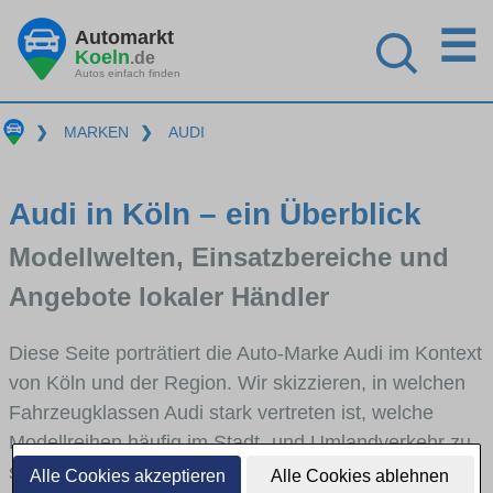
☰
Automarkt
Koeln
.de
Autos einfach finden
❯
MARKEN
❯
AUDI
Audi in Köln – ein Überblick
Modellwelten, Einsatzbereiche und
Angebote lokaler Händler
Diese Seite porträtiert die Auto-Marke Audi im Kontext
von Köln und der Region. Wir skizzieren, in welchen
Fahrzeugklassen Audi stark vertreten ist, welche
Modellreihen häufig im Stadt- und Umlandverkehr zu
sehen sind und für welche Fahrertypen die Marke
Alle Cookies akzeptieren
Alle Cookies ablehnen