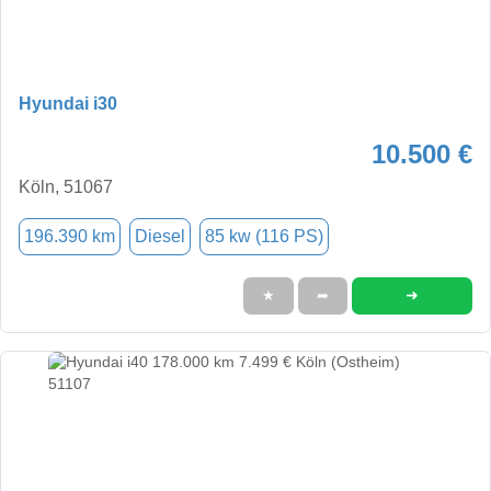
Hyundai i30
10.500 €
Köln, 51067
196.390 km
Diesel
85 kw (116 PS)
➜
★
➦