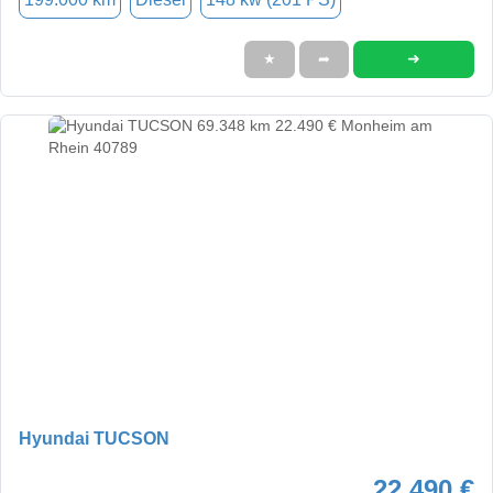
➜
★
➦
Hyundai TUCSON
22.490 €