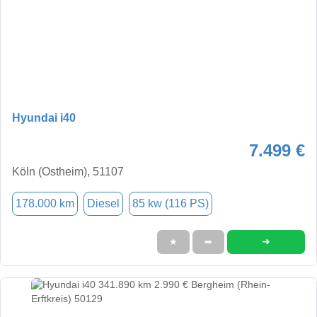
Hyundai i40
7.499 €
Köln (Ostheim), 51107
178.000 km
Diesel
85 kw (116 PS)
➜
★
➦