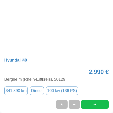
Hyundai i40
2.990 €
Bergheim (Rhein-Erftkreis), 50129
341.890 km
Diesel
100 kw (136 PS)
➜
★
➦