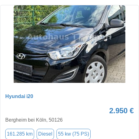
Hyundai i20
2.950 €
Bergheim bei Köln, 50126
161.285 km
Diesel
55 kw (75 PS)