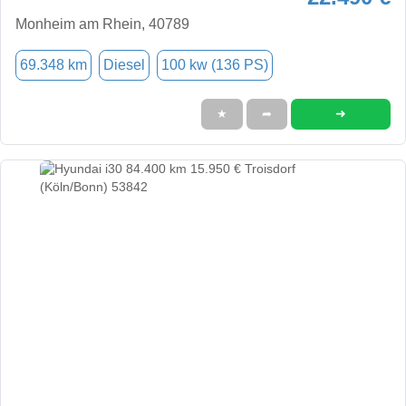
Monheim am Rhein, 40789
69.348 km
Diesel
100 kw (136 PS)
➜
★
➦