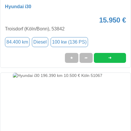
Hyundai i30
15.950 €
Troisdorf (Köln/Bonn), 53842
84.400 km
Diesel
100 kw (136 PS)
➜
★
➦