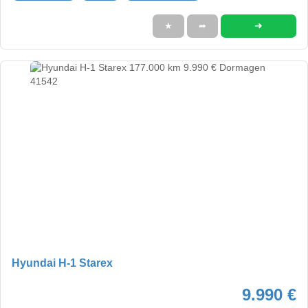
➜
★
➦
Hyundai H-1 Starex
9.990 €