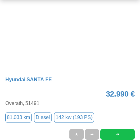
Hyundai SANTA FE
32.990 €
Overath, 51491
81.033 km
Diesel
142 kw (193 PS)
➜
★
➦