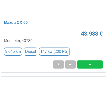
Mazda CX-60
43.988 €
Monheim, 40789
9.045 km
Diesel
147 kw (200 PS)
➜
★
➦