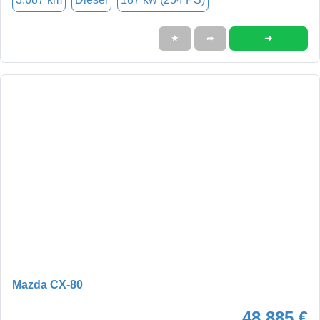
➜
★
➦
Mazda CX-80
48.885 €