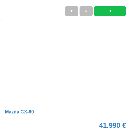
➜
★
➦
Mazda CX-60
41.990 €