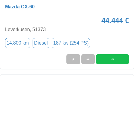
Mazda CX-60
44.444 €
Leverkusen, 51373
14.800 km
Diesel
187 kw (254 PS)
➜
★
➦