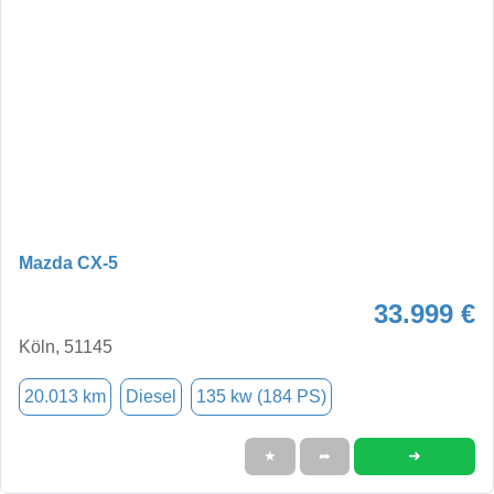
Mazda CX-5
33.999 €
Köln, 51145
20.013 km
Diesel
135 kw (184 PS)
➜
★
➦