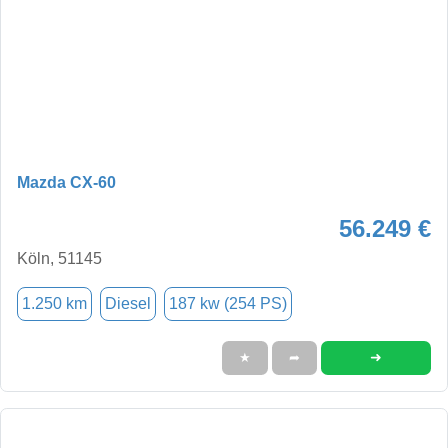
Mazda CX-60
56.249 €
Köln, 51145
1.250 km
Diesel
187 kw (254 PS)
➜
★
➦