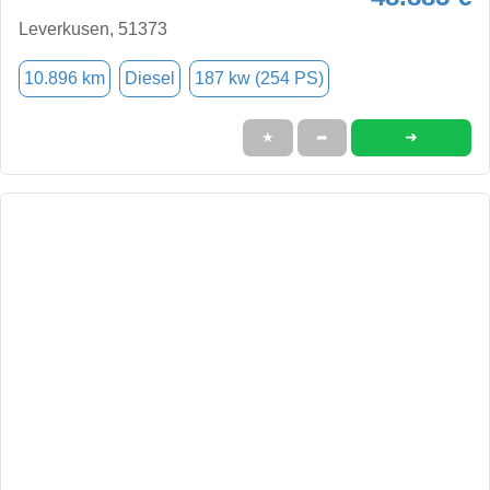
Leverkusen, 51373
10.896 km
Diesel
187 kw (254 PS)
➜
★
➦