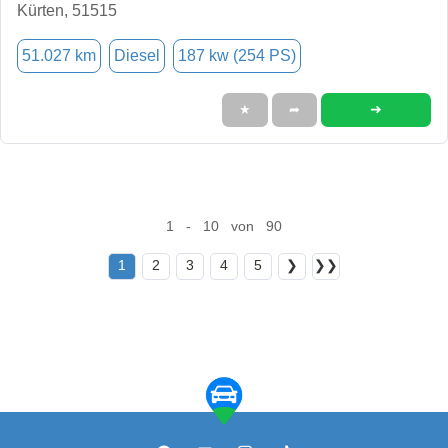
Kürten, 51515
51.027 km
Diesel
187 kw (254 PS)
➜
★
➦
1 - 10 von 90
1
2
3
4
5
❯
❯❯