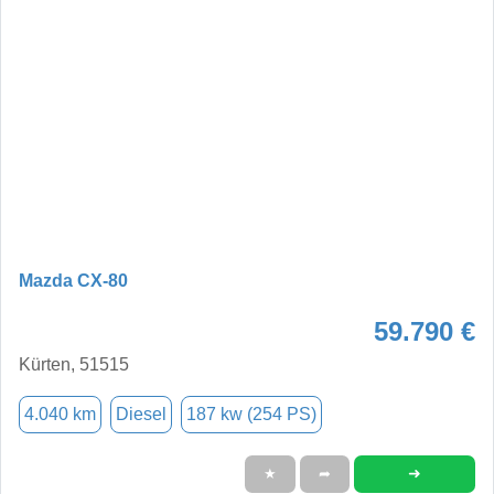
Mazda CX-80
59.790 €
Kürten, 51515
4.040 km
Diesel
187 kw (254 PS)
➜
★
➦