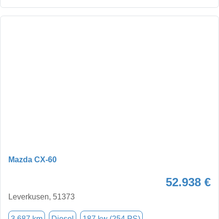
Mazda CX-60
52.938 €
Leverkusen, 51373
3.687 km
Diesel
187 kw (254 PS)