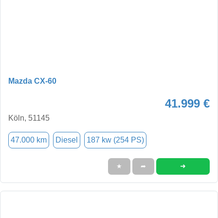
Mazda CX-60
41.999 €
Köln, 51145
47.000 km
Diesel
187 kw (254 PS)
➜
★
➦