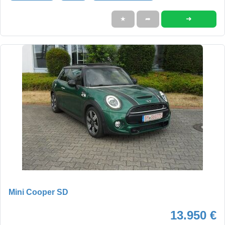
➜
★
➦
Mini Cooper SD
13.950 €