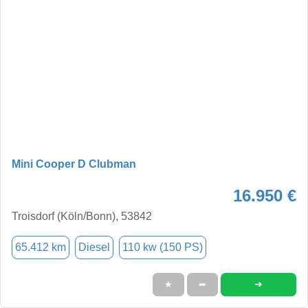
Mini Cooper D Clubman
16.950 €
Troisdorf (Köln/Bonn), 53842
65.412 km
Diesel
110 kw (150 PS)
➜
★
➦