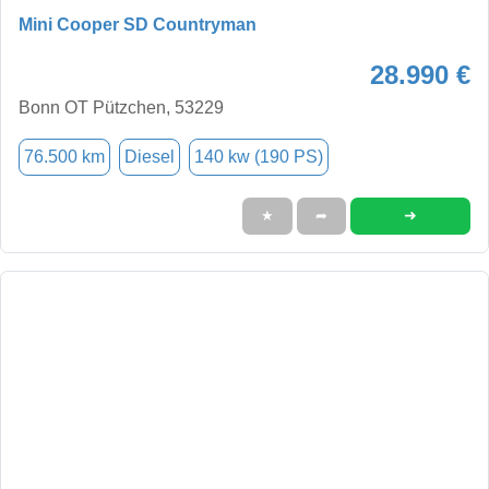
Mini Cooper SD Countryman
28.990 €
Bonn OT Pützchen, 53229
76.500 km
Diesel
140 kw (190 PS)
➜
★
➦