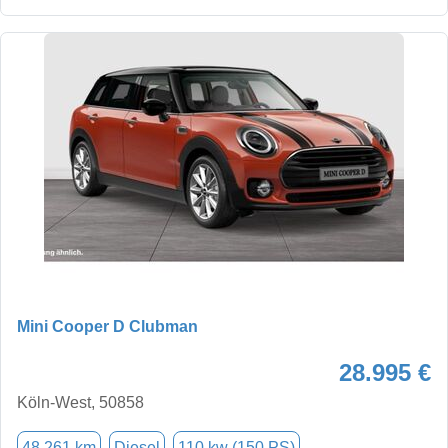
Mini Cooper D Clubman
28.995 €
Köln-West, 50858
48.261 km
Diesel
110 kw (150 PS)