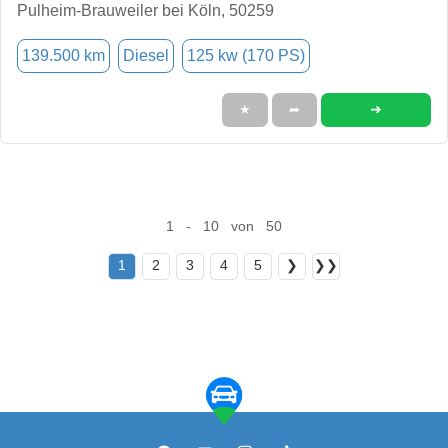
Pulheim-Brauweiler bei Köln, 50259
139.500 km
Diesel
125 kw (170 PS)
➜
★
➦
1 - 10 von 50
1
2
3
4
5
❯
❯❯