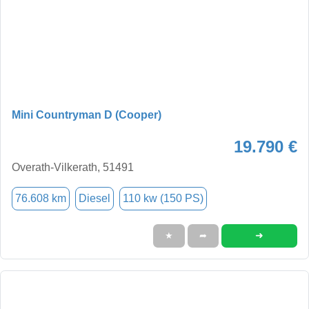
Mini Countryman D (Cooper)
19.790 €
Overath-Vilkerath, 51491
76.608 km
Diesel
110 kw (150 PS)
➜
★
➦