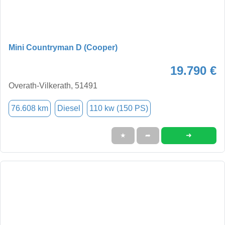
Mini Countryman D (Cooper)
19.790 €
Overath-Vilkerath, 51491
76.608 km
Diesel
110 kw (150 PS)
➜
★
➦