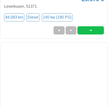
Leverkusen, 51371
84.083 km
Diesel
140 kw (190 PS)
➜
★
➦