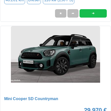
➜
★
➦
Mini Cooper SD Countryman
29.970 €