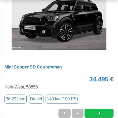
Mini Cooper SD Countryman
34.495 €
Köln-West, 50858
36.292 km
Diesel
140 kw (190 PS)
➜
★
➦