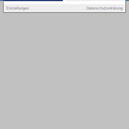
Copyright © 2000 - 2026 | 1A Infosysteme GmbH | Content by: 1a-sites-autos
Einstellungen
Datenschutzerklärung
08.08.2026