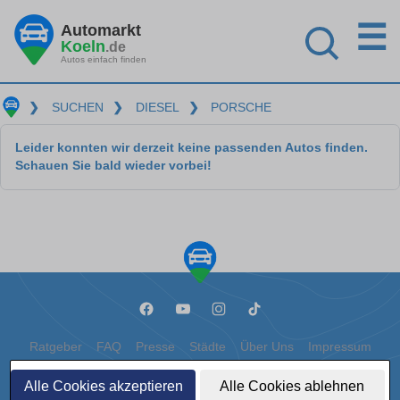
☰
Automarkt
Koeln
.de
Autos einfach finden
❯
SUCHEN
❯
DIESEL
❯
PORSCHE
Leider konnten wir derzeit keine passenden Autos finden.
Schauen Sie bald wieder vorbei!
Ratgeber
FAQ
Presse
Städte
Über Uns
Impressum
Datenschutz
Cookies
Alle Cookies akzeptieren
Alle Cookies ablehnen