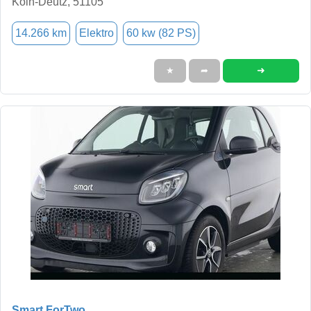
Köln-Deutz, 51105
14.266 km
Elektro
60 kw (82 PS)
➜
★
➦
Smart ForTwo