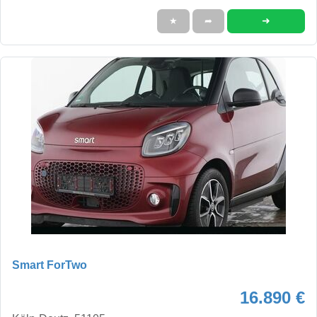
➜
★
➦
Smart ForTwo
16.890 €