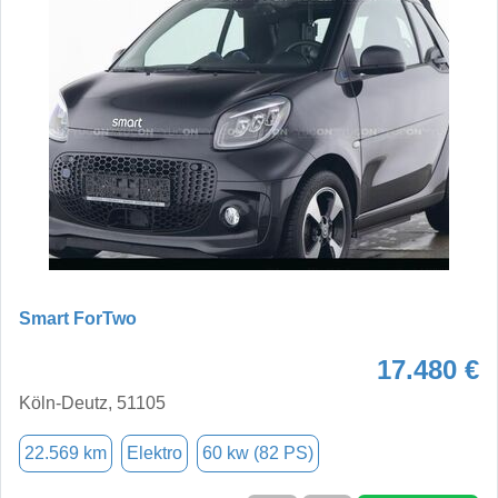
Smart ForTwo
17.480 €
Köln-Deutz, 51105
22.569 km
Elektro
60 kw (82 PS)