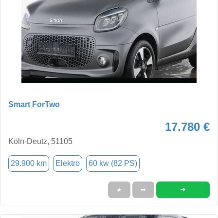
Smart ForTwo
17.780 €
Köln-Deutz, 51105
29.900 km
Elektro
60 kw (82 PS)
➜
★
➦