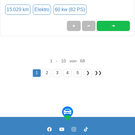
15.029 km
Elektro
60 kw (82 PS)
➜
★
➦
1 - 10 von 68
1
2
3
4
5
❯
❯❯