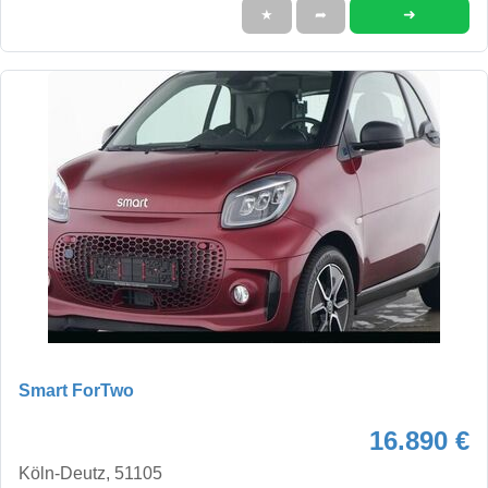
➜
★
➦
Smart ForTwo
16.890 €
Köln-Deutz, 51105