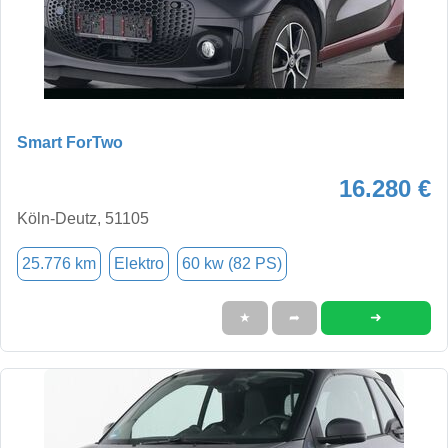
Smart ForTwo
16.280 €
Köln-Deutz, 51105
25.776 km
Elektro
60 kw (82 PS)
➜
★
➦