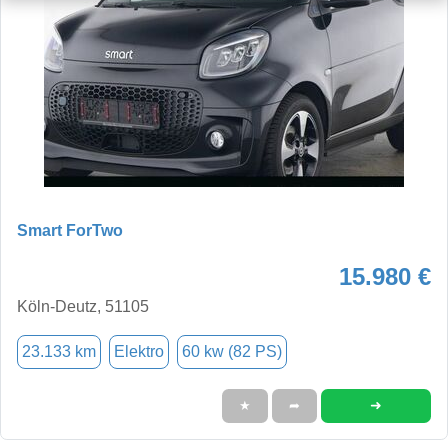
Smart ForTwo
15.980 €
Köln-Deutz, 51105
23.133 km
Elektro
60 kw (82 PS)
➜
★
➦