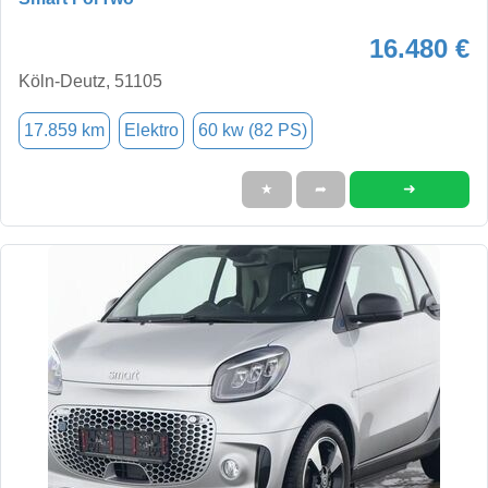
16.480 €
Köln-Deutz, 51105
17.859 km
Elektro
60 kw (82 PS)
➜
★
➦