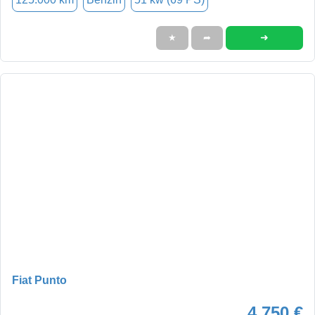
➜
★
➦
Fiat Punto
4.750 €