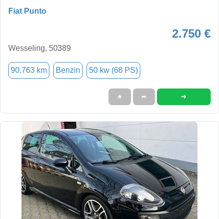
Fiat Punto
2.750 €
Wesseling, 50389
90.763 km
Benzin
50 kw (68 PS)
➜
★
➦