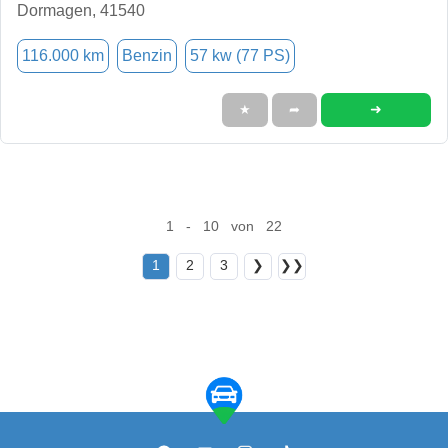
Dormagen, 41540
116.000 km
Benzin
57 kw (77 PS)
➜
★
➦
1 - 10 von 22
1
2
3
❯
❯❯