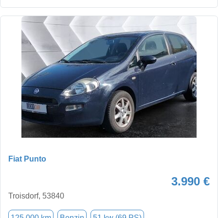
Fiat Punto
3.990 €
Troisdorf, 53840
125.000 km
Benzin
51 kw (69 PS)