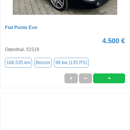
Fiat Punto Evo
4.500 €
Odenthal, 51519
166.535 km
Benzin
99 kw (135 PS)
➜
★
➦