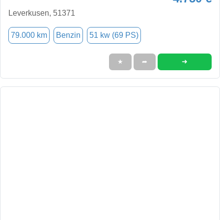
Leverkusen, 51371
79.000 km
Benzin
51 kw (69 PS)
➜
★
➦