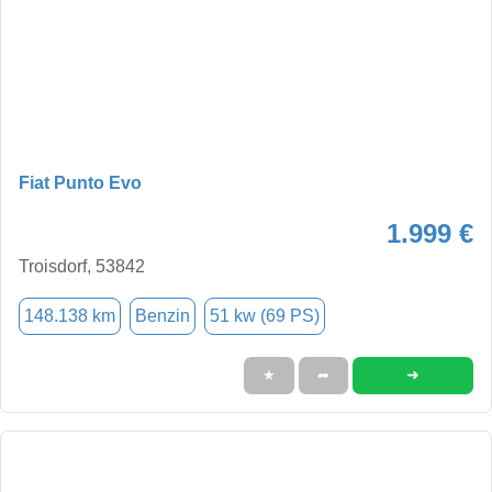
Fiat Punto Evo
1.999 €
Troisdorf, 53842
148.138 km
Benzin
51 kw (69 PS)
➜
★
➦