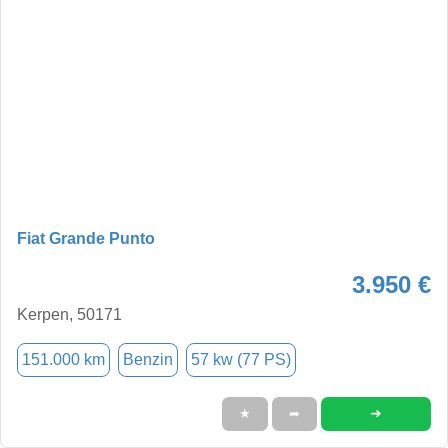
Fiat Grande Punto
3.950 €
Kerpen, 50171
151.000 km
Benzin
57 kw (77 PS)
➜
★
➦