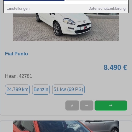
Einstellungen
Datenschutzerklärung
Fiat Punto
8.490 €
Haan, 42781
24.799 km
Benzin
51 kw (69 PS)
➜
★
➦