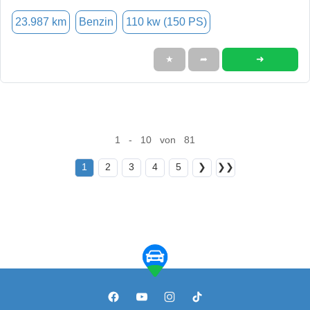
23.987 km
Benzin
110 kw (150 PS)
➜
★
➦
1 - 10 von 81
1
2
3
4
5
❯
❯❯