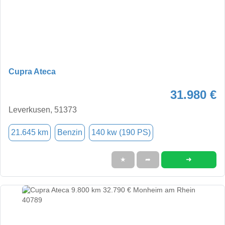
Cupra Ateca
31.980 €
Leverkusen, 51373
21.645 km
Benzin
140 kw (190 PS)
➜
★
➦