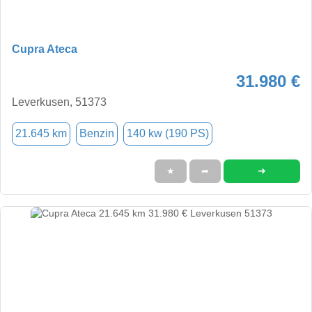
Cupra Ateca
31.980 €
Leverkusen, 51373
21.645 km
Benzin
140 kw (190 PS)
➜
★
➦