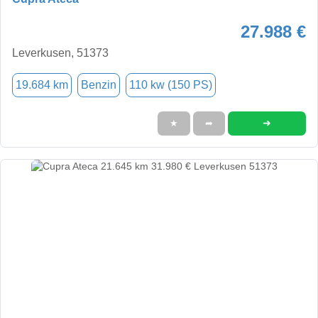
27.988 €
Leverkusen, 51373
19.684 km
Benzin
110 kw (150 PS)
➜
★
➦