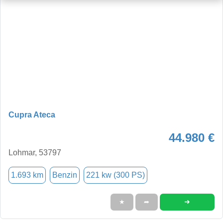
Cupra Ateca
44.980 €
Lohmar, 53797
1.693 km
Benzin
221 kw (300 PS)
➜
★
➦