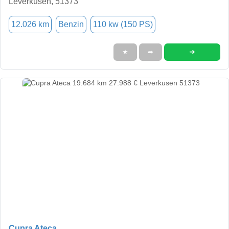
Leverkusen, 51373
12.026 km
Benzin
110 kw (150 PS)
➜
★
➦
Cupra Ateca