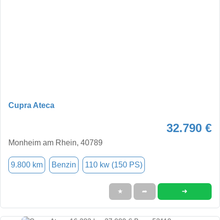
Cupra Ateca
32.790 €
Monheim am Rhein, 40789
9.800 km
Benzin
110 kw (150 PS)
➜
★
➦