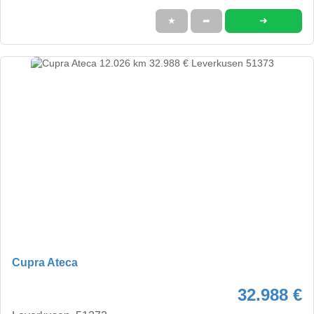
➜
★
➦
Cupra Ateca
32.988 €