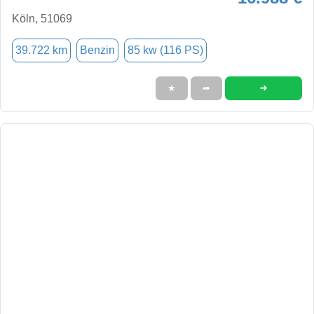
Köln, 51069
39.722 km
Benzin
85 kw (116 PS)
➜
★
➦