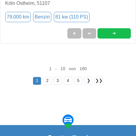
Köln Ostheim, 51107
79.000 km
Benzin
81 kw (110 PS)
➜
★
➦
1 - 10 von 180
1
2
3
4
5
❯
❯❯