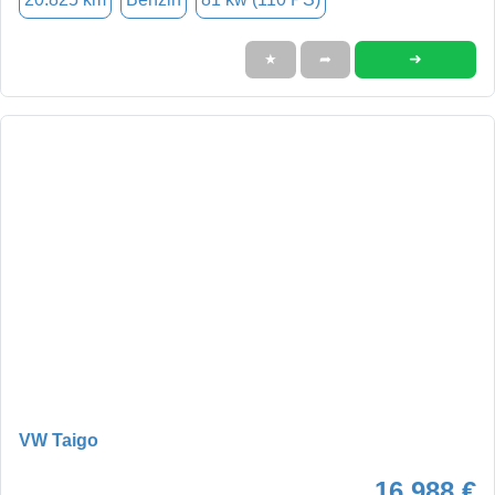
➜
★
➦
VW Taigo
16.988 €