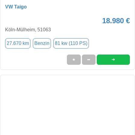
VW Taigo
18.980 €
Köln-Mülheim, 51063
27.670 km
Benzin
81 kw (110 PS)
➜
★
➦