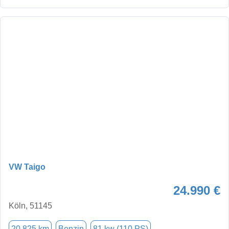
VW Taigo
24.990 €
Köln, 51145
20.825 km
Benzin
81 kw (110 PS)