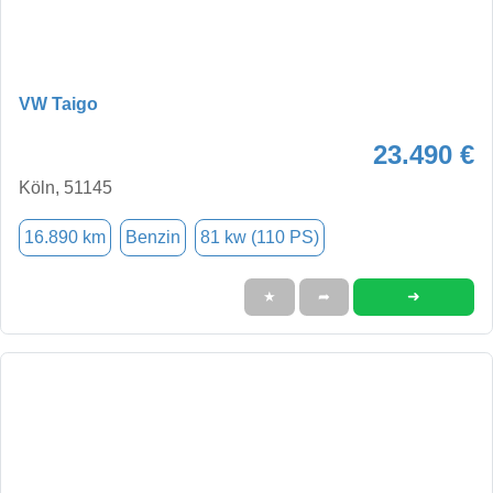
VW Taigo
23.490 €
Köln, 51145
16.890 km
Benzin
81 kw (110 PS)
➜
★
➦