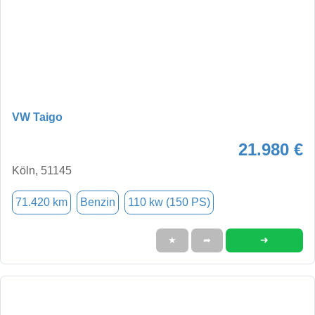
VW Taigo
21.980 €
Köln, 51145
71.420 km
Benzin
110 kw (150 PS)
➜
★
➦