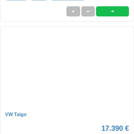
➜
★
➦
VW Taigo
17.390 €