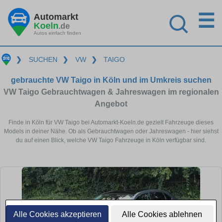
☰
Automarkt
Koeln
.de
Autos einfach finden
❯
SUCHEN
❯
VW
❯
TAIGO
gebrauchte VW Taigo in Köln und im Umkreis suchen
VW Taigo Gebrauchtwagen & Jahreswagen im regionalen
Angebot
Finde in Köln für VW Taigo bei Automarkt-Koeln.de gezielt Fahrzeuge dieses
Models in deiner Nähe. Ob als Gebrauchtwagen oder Jahreswagen - hier siehst
du auf einen Blick, welche VW Taigo Fahrzeuge in Köln verfügbar sind.
Alle Cookies akzeptieren
Alle Cookies ablehnen