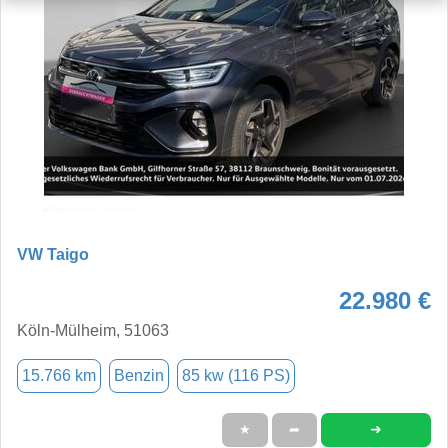
VW Taigo
22.980 €
Köln-Mülheim, 51063
15.766 km
Benzin
85 kw (116 PS)
➜
★
➦