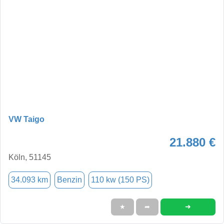
VW Taigo
21.880 €
Köln, 51145
34.093 km
Benzin
110 kw (150 PS)
➜
★
➦