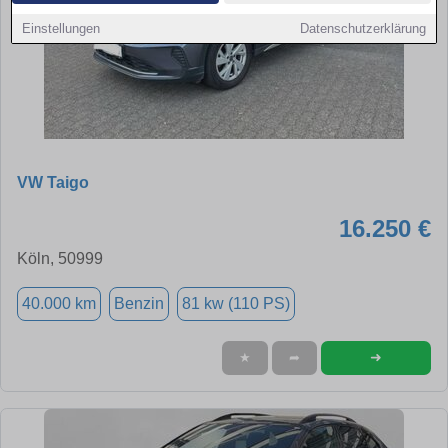
Einstellungen
Datenschutzerklärung
VW Taigo
16.250 €
Köln, 50999
40.000 km
Benzin
81 kw (110 PS)
➜
★
➦