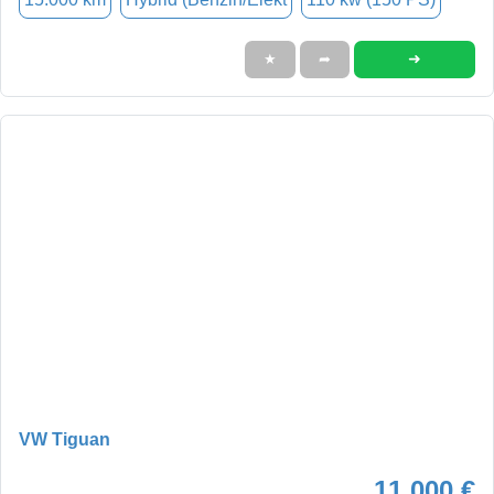
➜
★
➦
VW Tiguan
11.000 €