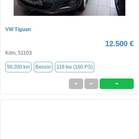
VW Tiguan
12.500 €
Köln, 51103
99.200 km
Benzin
118 kw (160 PS)
➜
★
➦