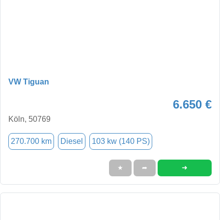
VW Tiguan
6.650 €
Köln, 50769
270.700 km
Diesel
103 kw (140 PS)
➜
★
➦