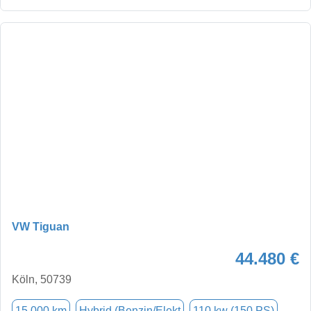
VW Tiguan
44.480 €
Köln, 50739
15.000 km
Hybrid (Benzin/Elekt
110 kw (150 PS)