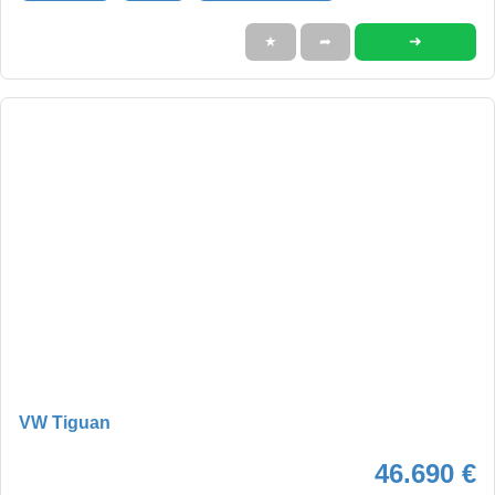
➜
★
➦
VW Tiguan
46.690 €