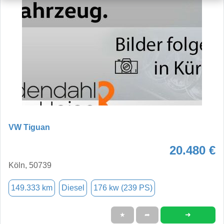
VW Tiguan
20.480 €
Köln, 50739
149.333 km
Diesel
176 kw (239 PS)
➜
★
➦