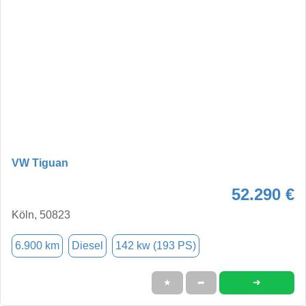
VW Tiguan
52.290 €
Köln, 50823
6.900 km
Diesel
142 kw (193 PS)
➜
★
➦