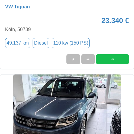
VW Tiguan
23.340 €
Köln, 50739
49.137 km
Diesel
110 kw (150 PS)
➜
★
➦