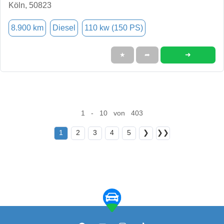
Köln, 50823
8.900 km
Diesel
110 kw (150 PS)
➜
★
➦
1 - 10 von 403
1
2
3
4
5
❯
❯❯