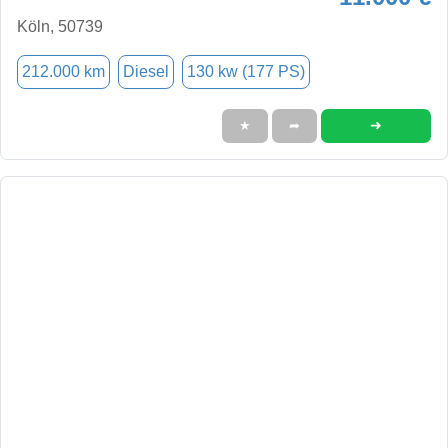
Köln, 50739
212.000 km
Diesel
130 kw (177 PS)
➜
★
➦