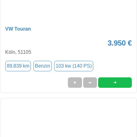
VW Touran
3.950 €
Köln, 51105
89.839 km
Benzin
103 kw (140 PS)
➜
★
➦