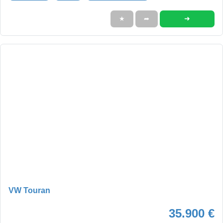
➜
★
➦
VW Touran
35.900 €