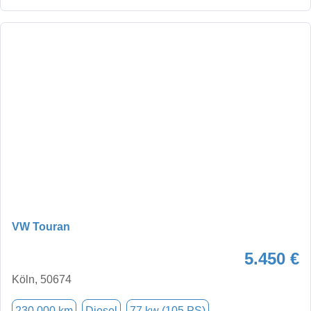
VW Touran
5.450 €
Köln, 50674
230.000 km
Diesel
77 kw (105 PS)