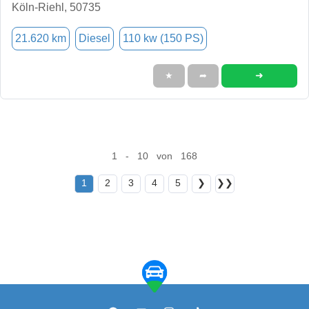
Köln-Riehl, 50735
21.620 km
Diesel
110 kw (150 PS)
➜
★
➦
1 - 10 von 168
1
2
3
4
5
❯
❯❯