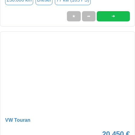
➜
★
➦
VW Touran
20.450 €