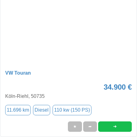
VW Touran
34.900 €
Köln-Riehl, 50735
11.696 km
Diesel
110 kw (150 PS)
➜
★
➦