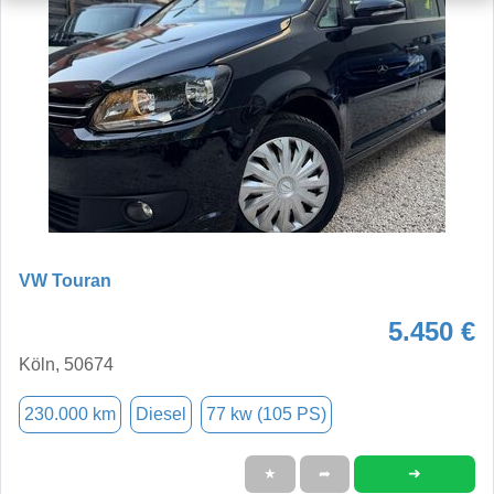
VW Touran
5.450 €
Köln, 50674
230.000 km
Diesel
77 kw (105 PS)
➜
★
➦