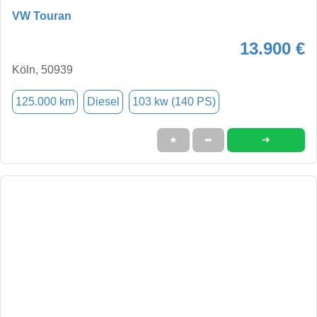
VW Touran
13.900 €
Köln, 50939
125.000 km
Diesel
103 kw (140 PS)
➜
★
➦