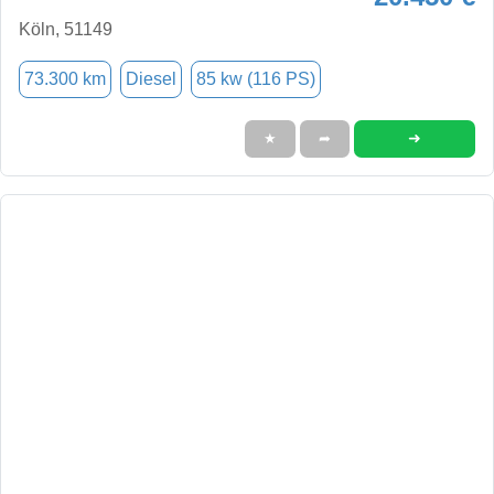
Köln, 51149
73.300 km
Diesel
85 kw (116 PS)
➜
★
➦