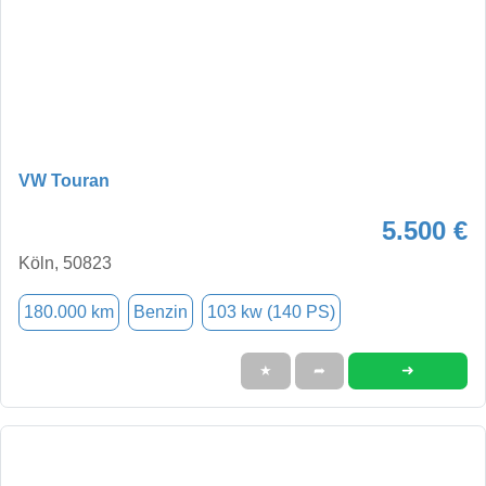
VW Touran
5.500 €
Köln, 50823
180.000 km
Benzin
103 kw (140 PS)
➜
★
➦