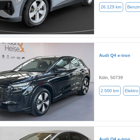
26.129 km
Benzi
Audi Q4 e-tron
Köln, 50739
2.500 km
Elektro
Audi Q4 e-tron