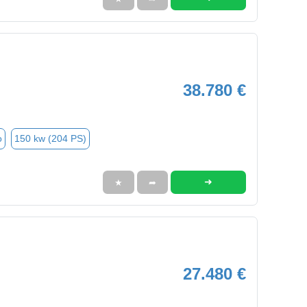
38.780 €
o
150 kw (204 PS)
➜
★
➦
27.480 €