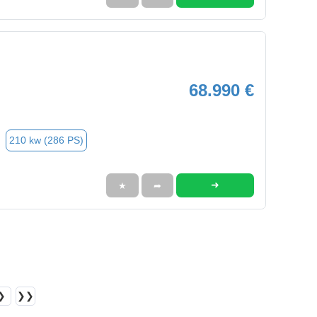
68.990 €
210 kw (286 PS)
➜
★
➦
❯
❯❯