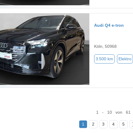
Audi Q4 e-tron
Köln, 50968
3.500 km
Elektro
1 - 10 von 61
1
2
3
4
5