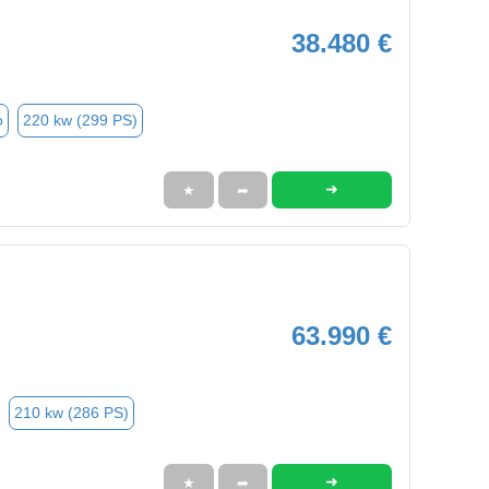
38.480 €
o
220 kw (299 PS)
➜
★
➦
63.990 €
210 kw (286 PS)
➜
★
➦