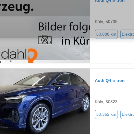
Audi Q4 e-tron
Köln, 50739
60.088 km
Elektr
Audi Q4 e-tron
Köln, 50823
50.362 km
Elektr