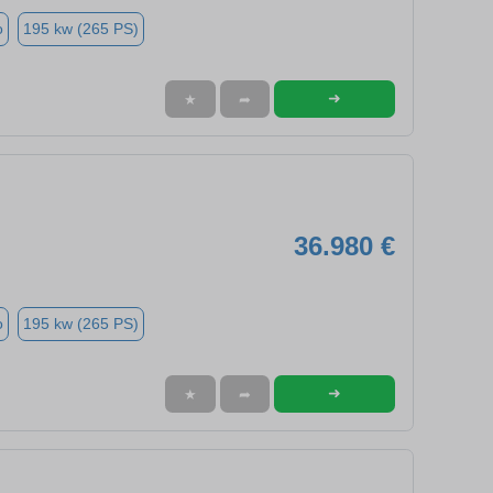
o
195 kw (265 PS)
➜
★
➦
36.980 €
o
195 kw (265 PS)
➜
★
➦