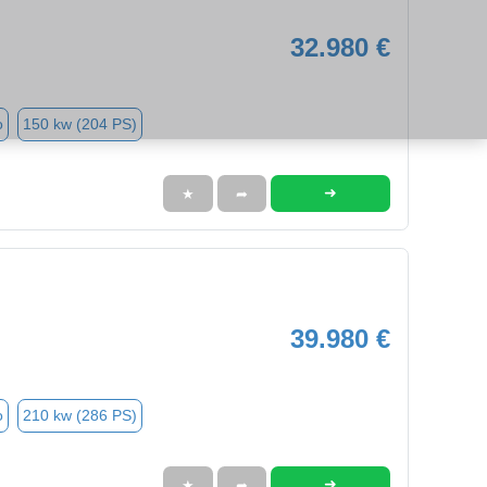
32.980 €
o
150 kw (204 PS)
➜
★
➦
39.980 €
o
210 kw (286 PS)
➜
★
➦