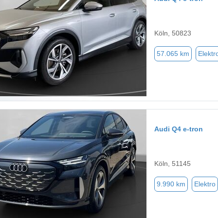
Köln, 50823
57.065 km
Elektr
Audi Q4 e-tron
Köln, 51145
9.990 km
Elektro