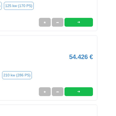
n
125 kw (170 PS)
➜
★
➦
54.426 €
210 kw (286 PS)
➜
★
➦