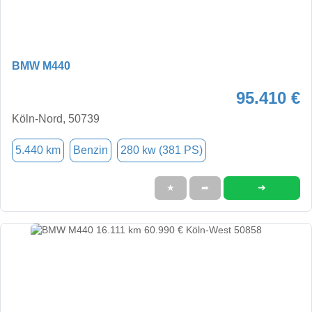
BMW M440
95.410 €
Köln-Nord, 50739
5.440 km
Benzin
280 kw (381 PS)
➜
★
➦