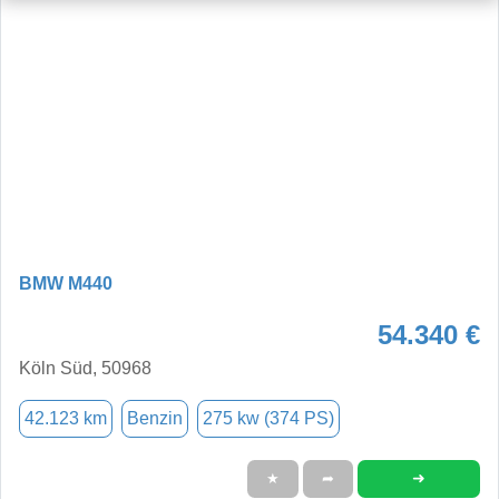
BMW M440
54.340 €
Köln Süd, 50968
42.123 km
Benzin
275 kw (374 PS)
➜
★
➦