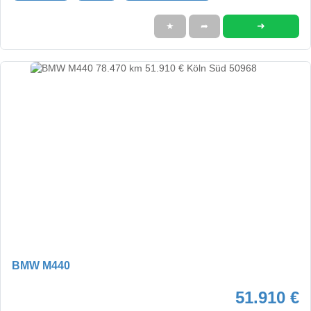
➜
★
➦
BMW M440
51.910 €