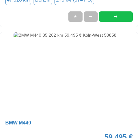
➜
★
➦
BMW M440
59.495 €