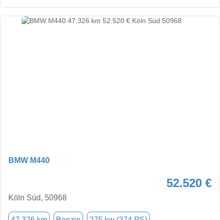
BMW M440
52.520 €
Köln Süd, 50968
47.326 km
Benzin
275 kw (374 PS)