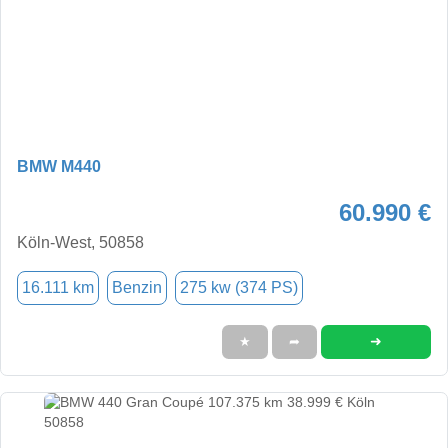
BMW M440
60.990 €
Köln-West, 50858
16.111 km
Benzin
275 kw (374 PS)
➜
★
➦