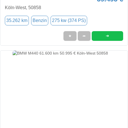
Köln-West, 50858
35.262 km
Benzin
275 kw (374 PS)
➜
★
➦