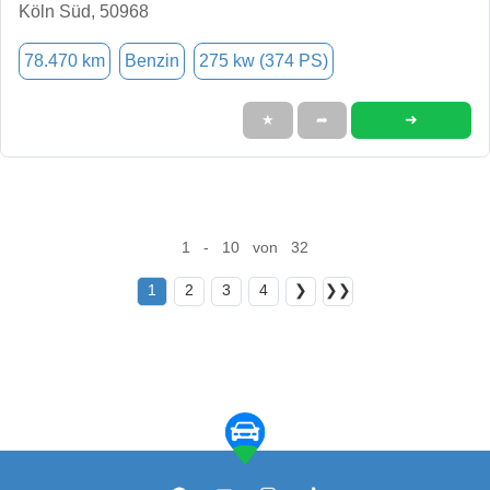
Köln Süd, 50968
78.470 km
Benzin
275 kw (374 PS)
➜
★
➦
1 - 10 von 32
1
2
3
4
❯
❯❯