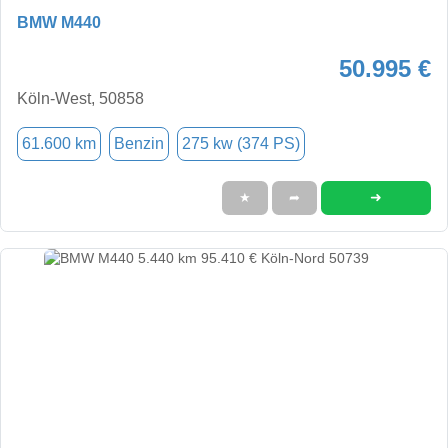
BMW M440
50.995 €
Köln-West, 50858
61.600 km
Benzin
275 kw (374 PS)
➜
★
➦