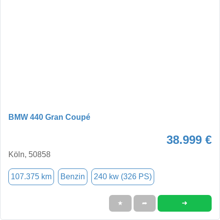
BMW 440 Gran Coupé
38.999 €
Köln, 50858
107.375 km
Benzin
240 kw (326 PS)
➜
★
➦