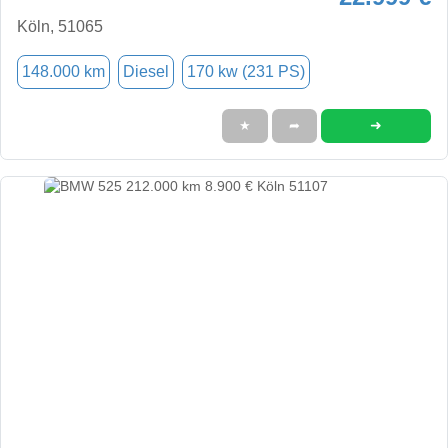
Köln, 51065
148.000 km
Diesel
170 kw (231 PS)
➜
★
➦