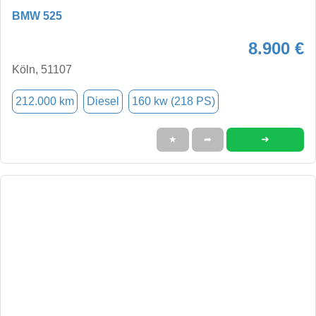
BMW 525
8.900 €
Köln, 51107
212.000 km
Diesel
160 kw (218 PS)
➜
★
➦