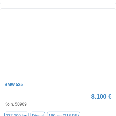
BMW 525
8.100 €
Köln, 50969
237.000 km
Diesel
160 kw (218 PS)