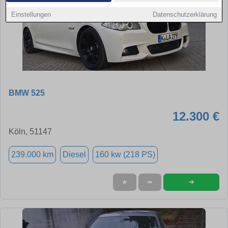
Einstellungen
Datenschutzerklärung
BMW 525
12.300 €
Köln, 51147
239.000 km
Diesel
160 kw (218 PS)
➜
★
➦