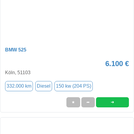
BMW 525
6.100 €
Köln, 51103
332.000 km
Diesel
150 kw (204 PS)
➜
★
➦