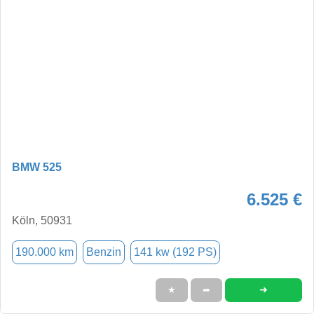
BMW 525
6.525 €
Köln, 50931
190.000 km
Benzin
141 kw (192 PS)
➜
★
➦