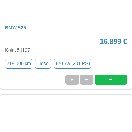
BMW 525
16.899 €
Köln, 51107
219.000 km
Diesel
170 kw (231 PS)
➜
★
➦