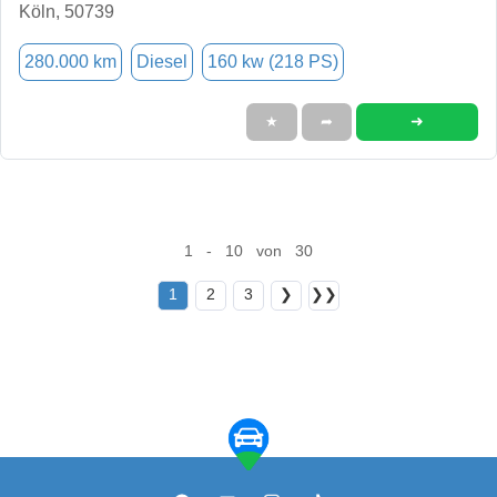
Köln, 50739
280.000 km
Diesel
160 kw (218 PS)
➜
★
➦
1 - 10 von 30
1
2
3
❯
❯❯