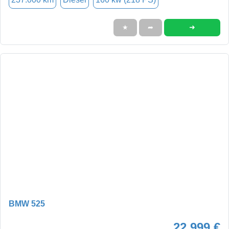
➜
★
➦
BMW 525
22.999 €