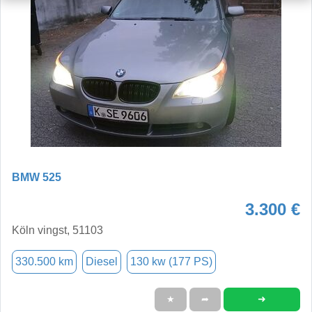
BMW 525
3.300 €
Köln vingst, 51103
330.500 km
Diesel
130 kw (177 PS)
➜
★
➦