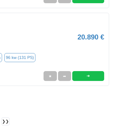
20.890 €
n
96 kw (131 PS)
➜
★
➦
❯❯