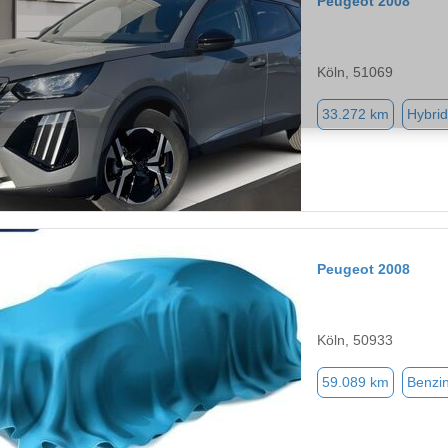
Peugeot 2008
Köln, 51069
33.272 km
Hybrid
Peugeot 2008
Köln, 50933
59.089 km
Benzi