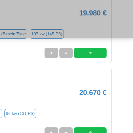
19.980 €
 (Benzin/Elekt
107 kw (145 PS)
➜
★
➦
20.670 €
n
96 kw (131 PS)
➜
★
➦