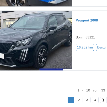
Peugeot 2008
Bonn, 53121
16.252 km
Benzi
1 - 10 von 33
1
2
3
4
❯