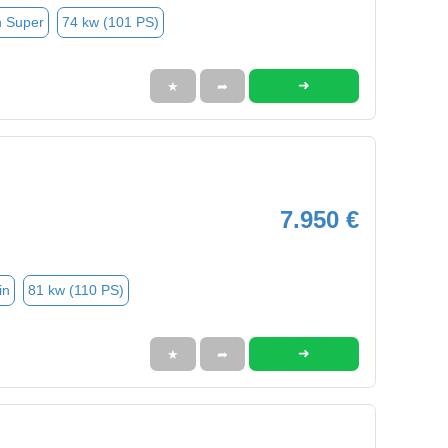
n Super
74 kw (101 PS)
➜
★
➦
7.950 €
in
81 kw (110 PS)
➜
★
➦