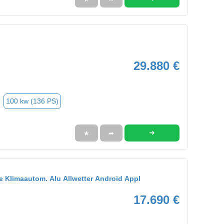
29.880 €
100 kw (136 PS)
➜
★
➦
e Klimaautom. Alu Allwetter Android Appl
17.690 €