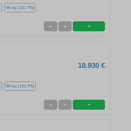
n
96 kw (131 PS)
➜
★
➦
18.930 €
n
96 kw (131 PS)
➜
★
➦