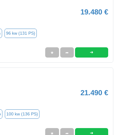
19.480 €
n
96 kw (131 PS)
➜
★
➦
21.490 €
o
100 kw (136 PS)
➜
★
➦