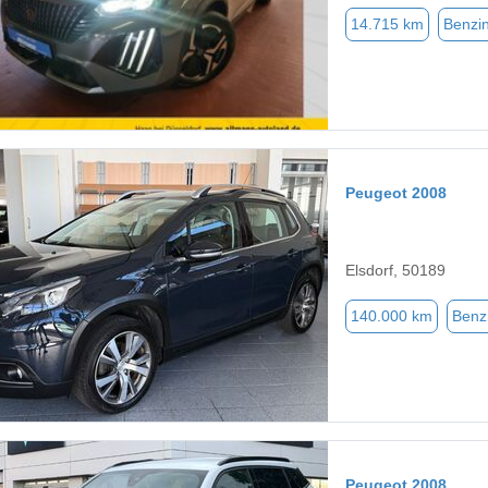
14.715 km
Benzi
Peugeot 2008
Elsdorf, 50189
140.000 km
Benz
Peugeot 2008