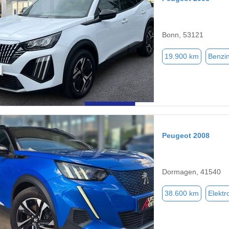
Bonn, 53121
19.900 km
Benzi
Peugeot 2008
Dormagen, 41540
38.600 km
Elektr