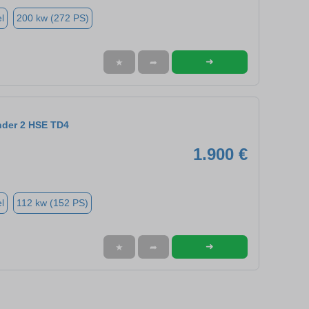
l
200 kw (272 PS)
➜
★
➦
nder 2 HSE TD4
1.900 €
l
112 kw (152 PS)
➜
★
➦