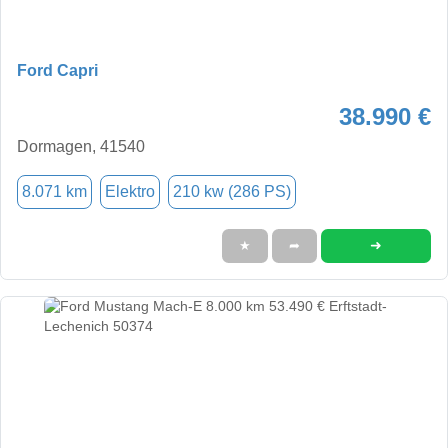
Ford Capri
38.990 €
Dormagen, 41540
8.071 km
Elektro
210 kw (286 PS)
➜
★
➦