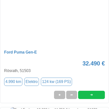
Ford Puma Gen-E
32.490 €
Rösrath, 51503
4.990 km
Elektro
124 kw (169 PS)
➜
★
➦