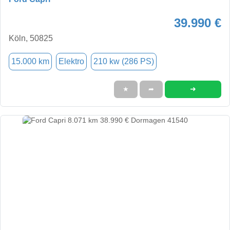
39.990 €
Köln, 50825
15.000 km
Elektro
210 kw (286 PS)
➜
★
➦