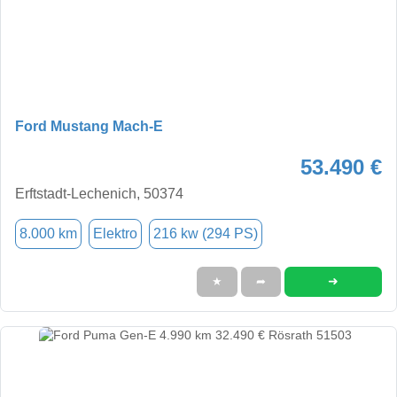
Ford Mustang Mach-E
53.490 €
Erftstadt-Lechenich, 50374
8.000 km
Elektro
216 kw (294 PS)
➜
★
➦