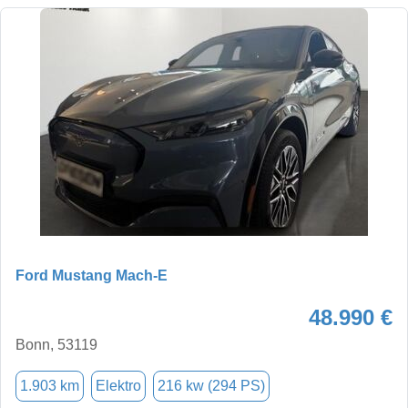
Ford Mustang Mach-E
48.990 €
Bonn, 53119
1.903 km
Elektro
216 kw (294 PS)