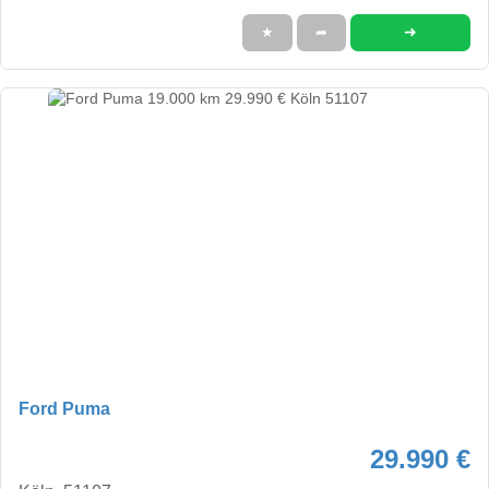
➜
★
➦
Ford Puma
29.990 €