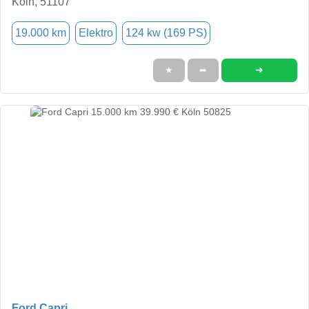
Köln, 51107
19.000 km
Elektro
124 kw (169 PS)
➜
★
➦
Ford Capri