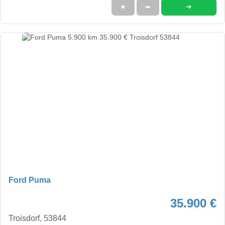
➜
★
➦
Ford Puma
35.900 €
Troisdorf, 53844