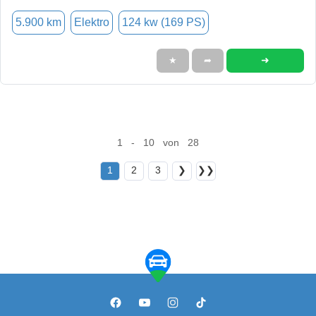
5.900 km
Elektro
124 kw (169 PS)
➜
★
➦
1 - 10 von 28
1
2
3
❯
❯❯